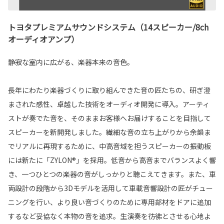
トヨタプレミアムサウンドシステム（14スピーカー/8ch
オーディオアンプ）
静寂な室内に広がる、楽器本来の音色。
長年にわたり楽器づくりに取り組んできた音の匠たちの、研ぎ澄
まされた感性、卓越した技術をオーディオ開発に導入。アーティ
ストが奏でた音を、そのままお客様へお届けすることを目指して
スピーカーを新開発しました。繊細な音の立ち上がりから余韻ま
でリアルに再現するために、中高音域を担うスピーカーの振動板
には新たに「ZYLON®」を採用。低音から高音までバランスよく響
き、一つひとつの楽器の音がしっかりと聴こえてきます。また、車
両設計の段階から3Dモデルを活用して車載音響設計の匠がチュー
ニングを行い、より良い音づくりのために専用部材をドアに追加
するなど妥協なく本物の音を追求。生演奏を彷彿とさせる心地よ