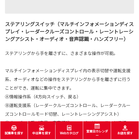
ステアリングスイッチ（マルチインフォメーションディス
プレイ・レーダークルーズコントロール・レーントレーシ
ングアシスト・オーディオ・音声認識・ハンズフリー）
ステアリングから手を離さずに、さまざまな操作が可能。
マルチインフォメーションディスプレイ内の表示切替や運転支援
系、オーディオなどの操作をステアリングから手を離さずに行う
ことができ、運転に集中できます。
Ⓐ情報操作系（4方向スイッチ、戻る）
Ⓑ運転支援系（レーダークルーズコントロール、レーダークルー
ズコントロールモード切替、レーントレーシングアシスト）
Ⓒオーディオ系（音量、音声認識、ハンズフリー、モード選択、
選曲･選局）
営業日カレンダ
試乗車を探す
中古車を探す
Webカタログ
お店を探す
ー