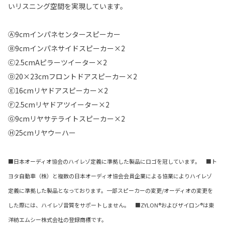
いリスニング空間を実現しています。
Ⓐ9cmインパネセンタースピーカー
Ⓑ9cmインパネサイドスピーカー×2
Ⓒ2.5cmAピラーツイーター×2
Ⓓ20×23cmフロントドアスピーカー×2
Ⓔ16cmリヤドアスピーカー×2
Ⓕ2.5cmリヤドアツイーター×2
Ⓖ9cmリヤサテライトスピーカー×2
Ⓗ25cmリヤウーハー
■日本オーディオ協会のハイレゾ定義に準拠した製品にロゴを冠しています。 ■ト
ヨタ自動車（株）と複数の日本オーディオ協会会員企業による協業によりハイレゾ
定義に準拠した製品となっております。一部スピーカーの変更/オーディオの変更を
した際には、ハイレゾ音質をサポートしません。 ■ZYLON®およびザイロン®は東
洋紡エムシー株式会社の登録商標です。