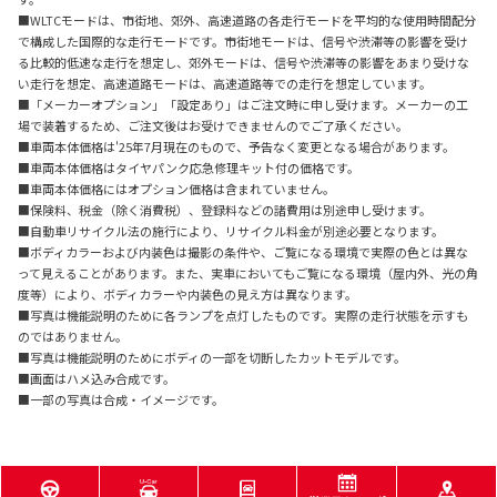
■WLTCモードは、市街地、郊外、高速道路の各走行モードを平均的な使用時間配分
で構成した国際的な走行モードです。市街地モードは、信号や渋滞等の影響を受け
る比較的低速な走行を想定し、郊外モードは、信号や渋滞等の影響をあまり受けな
い走行を想定、高速道路モードは、高速道路等での走行を想定しています。
■「メーカーオプション」「設定あり」はご注文時に申し受けます。メーカーの工
場で装着するため、ご注文後はお受けできませんのでご了承ください。
■車両本体価格は'25年7月現在のもので、予告なく変更となる場合があります。
■車両本体価格はタイヤパンク応急修理キット付の価格です。
■車両本体価格にはオプション価格は含まれていません。
■保険料、税金（除く消費税）、登録料などの諸費用は別途申し受けます。
■自動車リサイクル法の施行により、リサイクル料金が別途必要となります。
■ボディカラーおよび内装色は撮影の条件や、ご覧になる環境で実際の色とは異な
って見えることがあります。また、実車においてもご覧になる環境（屋内外、光の角
度等）により、ボディカラーや内装色の見え方は異なります。
■写真は機能説明のために各ランプを点灯したものです。実際の走行状態を示すも
のではありません。
■写真は機能説明のためにボディの一部を切断したカットモデルです。
■画面はハメ込み合成です。
■一部の写真は合成・イメージです。