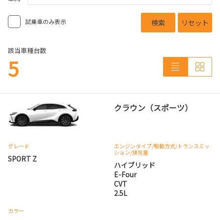
試乗車のみ表示
検索
リセット
該当車種台数
5
クラウン（スポーツ）
グレード
エンジンタイプ
/駆動方式/
トランスミッ
ション
/排気量
SPORT Z
ハイブリッド
E-Four
CVT
2.5L
カラー