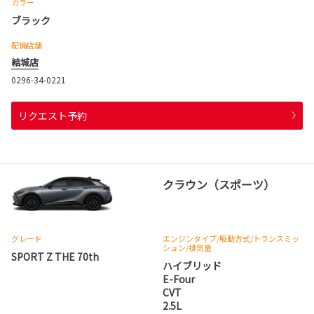
カラー
ブラック
配備店舗
結城店
0296-34-0221
リクエスト予約
クラウン（スポーツ）
グレード
エンジンタイプ
/駆動方式/
トランスミッ
ション
/排気量
SPORT Z THE 70th
ハイブリッド
E-Four
CVT
2.5L