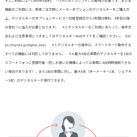
＊1.ご利用にはT-Connect契約、「TOYOTAアカウント」の取得が必要です。また本
機能のご利用には、新車ご注文時にメーカーオプションのデジタルキーをご購入の
上、デジタルキーのオプションサービス＜初度登録日から3年間は無料、4年目以降
は有料＞に加入が必要となります。 ＊2.デジタルキーのご利用にあたって、操作方
法および注意事項につきましてはデジタルキーWebサイトをご確認ください。（htt
ps://toyota.jp/digital_key） ＊3.デジタルキーの操作は、スマートキーで動作する
すべての機能には対応しておりません。 ＊4.最大4台の車両のデジタルキーを1台の
スマートフォンに登録可能（但しお使いの機種によっては車両に4台同時接続できな
い場合があります）。また1台の車両に対し、最大6本（オーナーキー1本、シェアキ
ー5本）のデジタルキーが発行できます。