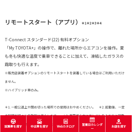
リモートスタート（アプリ）
＊1＊2＊3＊4
T-Connect スタンダード(22) 有料オプション
「My TOYOTA+」の操作で、離れた場所からエアコンを操作。夏
も冬も快適な温度で乗車できることに加えて、凍結したガラスの
霜取りも行えます。
※販売店装着オプションのリモートスタートを装着している場合はご利用いただけ
ません。
※ハイブリッド車のみ。
＊1. 一般公道上や閉め切った場所での使用はおやめください。 ＊2. 起動後、一定
の時間が経つと自動的に停止します。 ＊3. 車両停止中にエンジンをみだりに稼働
させた場合、条例により、罰則を受けることがありますのでご注意ください。（ご
営業日カレンダ
試乗車を探す
中古車を探す
Webカタログ
お店を探す
ー