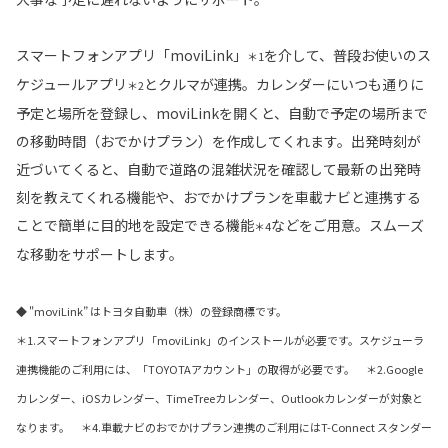
スマートフォンアプリ「moviLink」
を介して、普段お使いのス
＊1
ケジュールアプリ
とクルマが連携。カレンダーにいつも通りに
＊2
予定と場所を登録し、moviLinkを開くと、自動で予定の場所まで
の移動時間（おでかけプラン）を作成してくれます。出発時刻が
近づいてくると、自動で道路の混雑状況を確認して最新の出発時
刻を教えてくれる機能や、おでかけプランを車載ナビと連携する
ことで簡単に目的地を設定できる機能
などをご用意。スムーズ
＊4
な移動をサポートします。
◆ "moviLink” はトヨタ自動車（株）の登録商標です。
＊1.スマートフォンアプリ「moviLink」のインストールが必要です。スケジューラ
連携機能のご利用には、「TOYOTAアカウント」の取得が必要です。 ＊2.Google
カレンダー、iOSカレンダー、TimeTreeカレンダー、Outlookカレンダーが対象と
なります。 ＊4.車載ナビのおでかけプラン連携のご利用にはT-Connect スタンダー