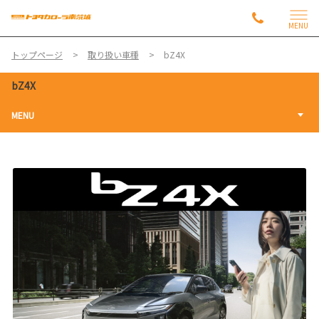
MENU
トップページ
取り扱い車種
bZ4X
bZ4X
MENU