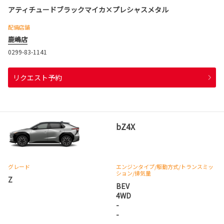
アティチュードブラックマイカ×プレシャスメタル
配備店舗
鹿嶋店
0299-83-1141
リクエスト予約
bZ4X
グレード
エンジンタイプ
/駆動方式/
トランスミッ
ション
/排気量
Z
BEV
4WD
-
-