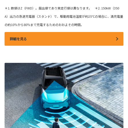
＊1. 数値はZ（FWD）。届出値であり実走行値は異なります。 ＊2. 150kW（350
A）出力の急速充電器（スタンド）で、駆動用電池温度が約25℃の場合に、満充電量
の約10％から80％まで充電するためのおおよその時間。
詳細を見る