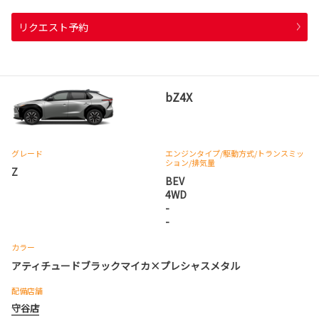
リクエスト予約
bZ4X
グレード
エンジンタイプ
/駆動方式/
トランスミッ
ション
/排気量
Z
BEV
4WD
-
-
カラー
アティチュードブラックマイカ×プレシャスメタル
配備店舗
守谷店