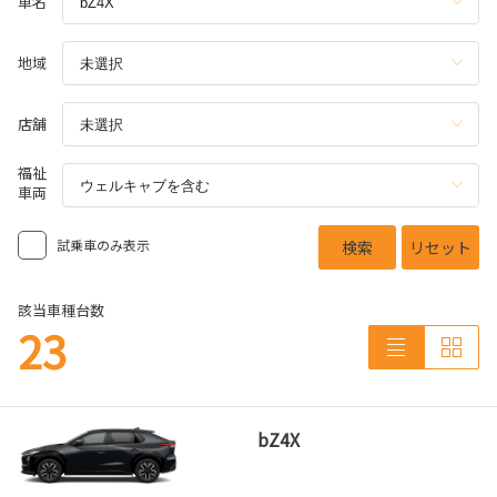
車名
地域
店舗
福祉
車両
試乗車のみ表示
検索
リセット
該当車種台数
23
bZ4X