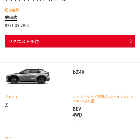
配備店舗
鉾田店
0291-33-2911
リクエスト予約
bZ4X
グレード
エンジンタイプ
/駆動方式/
トランスミッ
ション
/排気量
Z
BEV
4WD
-
-
カラー