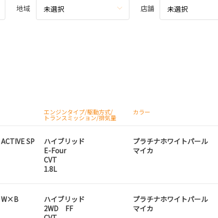
地域
店舗
未選択
未選択
エンジンタイプ/駆動方式/
カラー
トランスミッション/排気量
 ACTIVE SP
ハイブリッド
プラチナホワイトパール
E-Four
マイカ
CVT
1.8L
D W×B
ハイブリッド
プラチナホワイトパール
2WD FF
マイカ
CVT