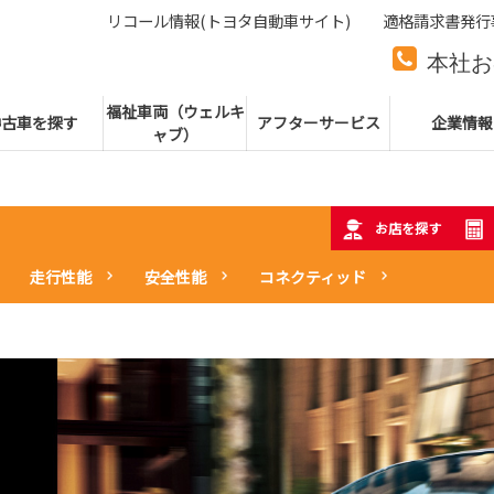
リコール情報(トヨタ自動車サイト)
適格請求書発行
本社お
本社代
福祉車両（ウェルキ
中古車を探す
アフターサービス
企業情報
ャブ）
お店を探す
走行性能
安全性能
コネクティッド