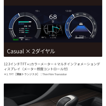
12.3インチTFT
カラーメーター＋マルチインフォメーションデ
＊1
ィスプレイ（メーター照度コントロール付）
＊1. TFT［薄膜トランジスタ］：Thin Film Transistor