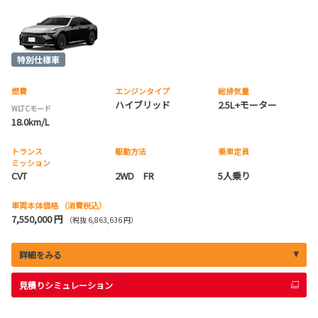
燃費
エンジンタイプ
総排気量
ハイブリッド
2.5L+モーター
WLTCモード
18.0km/L
トランス
駆動方法
乗車定員
ミッション
CVT
2WD FR
5人乗り
車両本体価格
（消費税込）
7,550,000 円
（税抜 6,863,636 円）
詳細をみる
見積りシミュレーション