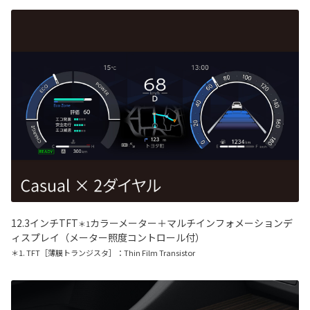
12.3インチTFT
カラーメーター＋マルチインフォメーションデ
＊1
ィスプレイ（メーター照度コントロール付）
＊1. TFT［薄膜トランジスタ］：Thin Film Transistor