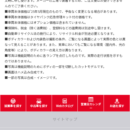
文時に申し受けます。メーカーの工場で装着するため、ご注文後はお受けできませ
んのでご了承ください。
■車両本体価格は'25年5月現在のもので、予告なく変更となる場合があります。
■車両本体価格はタイヤパンク応急修理キット付の価格です。
■車両本体価格にはオプション価格は含まれていません。
■保険料、税金（除く消費税）、登録料などの諸費用は別途申し受けます。
■自動車リサイクル法の施行により、リサイクル料金が別途必要となります。
■ボディカラーおよび内装色は撮影の条件、ご覧になる画面によって実際の色とは異
なって見えることがあります。また、実車においてもご覧になる環境（屋内外、光の
角度等）により、ボディカラーの見え方は異なります。
■写真は機能説明のために各ランプを点灯したものです。実際の走行状態を示すも
のではありません。
■写真は機能説明のためにボディの一部を切断したカットモデルです。
■画面はハメ込み合成です。
■一部の写真は合成・イメージです。
営業日カレンダ
試乗車を探す
中古車を探す
Webカタログ
お店を探す
ー
サイトマップ