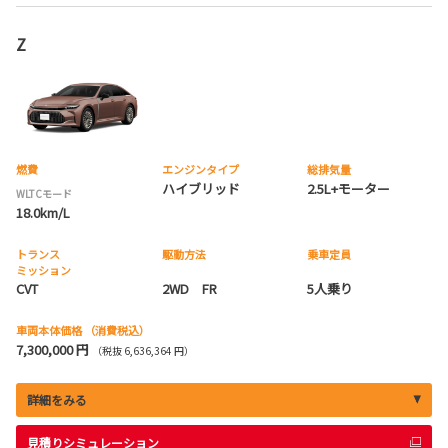
Z
燃費
エンジンタイプ
総排気量
ハイブリッド
2.5L+モーター
WLTCモード
18.0km/L
トランス
駆動方法
乗車定員
ミッション
CVT
2WD FR
5人乗り
車両本体価格
（消費税込）
7,300,000 円
（税抜 6,636,364 円）
詳細をみる
見積りシミュレーション