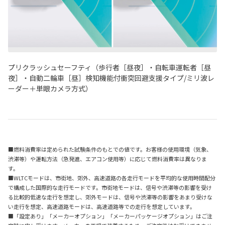
プリクラッシュセーフティ（歩行者［昼夜］・自転車運転者［昼
夜］・自動二輪車［昼］検知機能付衝突回避支援タイプ/ミリ波レ
ーダー＋単眼カメラ方式）
■燃料消費率は定められた試験条件のもとでの値です。お客様の使用環境（気象、
渋滞等）や運転方法（急発進、エアコン使用等）に応じて燃料消費率は異なりま
す。
■WLTCモードは、市街地、郊外、高速道路の各走行モードを平均的な使用時間配分
で構成した国際的な走行モードです。市街地モードは、信号や渋滞等の影響を受け
る比較的低速な走行を想定し、郊外モードは、信号や渋滞等の影響をあまり受けな
い走行を想定、高速道路モードは、高速道路等での走行を想定しています。
■「設定あり」「メーカーオプション」「メーカーパッケージオプション」はご注