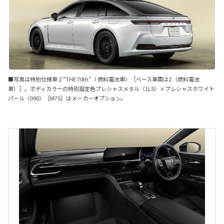
■写真は特別仕様車 Z “THE 70th”（ 燃料電池車）［ベース車両はZ（燃料電池
車）］。ボディカラーの特別設定色プレシャスメタル〈1L5〉×プレシャスホワイト
パール〈090〉［M75］はメーカーオプション。