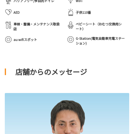
バリアフリー/多目的トイレ
WiFi
AED
子供110番
車検・整備・メンテナンス取扱
ベビーシート（おむつ交換用シ
店
ート）
G-Station(電気自動車充電ステー
au wifiスポット
ション)
店舗からのメッセージ