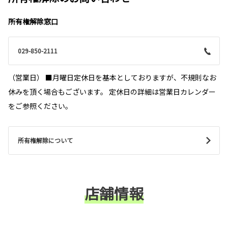
や部品交換などあった場合は別途、作業工賃や部品代が発生いたします。
詳しくはこちら
お客様におかれましては何卒ご理解を賜りますようお願い申し上げます
所有権解除窓口
2025-09-30
029-850-2111
2025-08-05
店舗統合のお知らせ【下妻宗道店】
【一部改良】シエンタ
いつも下妻宗道店をご利用いただきましてありがとうございます。
（営業日） ■月曜日定休日を基本としておりますが、不規則なお
**
この度、誠に勝手ながら下妻宗道店は、
2025年9月30日
をもって下妻たかさい店
休みを頂く場合もございます。 定休日の詳細は営業日カレンダー
と統合する運びとなりました。
詳しくはこちら
をご参照ください。
尚、下妻たかさい店は、
2025年10月1日より下妻店
と名称変更となりますので重
ねてお知らせいたします。
統合によりお客様にはご不便をおかけいたしますが、何卒ご理解とご協力を賜り
ますようお願い申し上げます。
2025-07-01
所有権解除について
【一部改良】プリウス
**
2025-07-02
店舗情報
詳しくはこちら
＼沢山のご来場ありがとうございました
／【坂東店リニューアルオープンイベン
ト】
2025-06-11