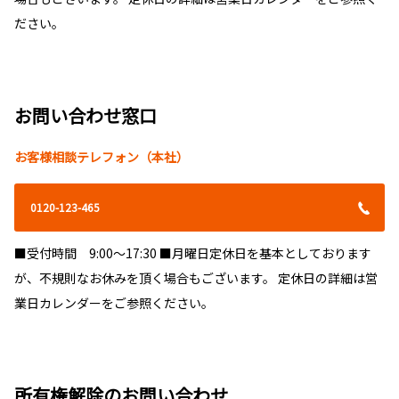
引取り・納車料金
ださい。
各店舗担当地域内 片道2,200円（税込）
2025-12-17
今後お客様自身によるお車のお持ち込み、お引き取りのご協力をいただきたく、
【新型車】RAV４
何卒ご理解の程お願い申し上げます。
**
令和7年10月1日
お問い合わせ窓口
トヨタカローラ南茨城株式会社
詳しくはこちら
お客様相談テレフォン（本社）
詳しくはこちら
2025-10-09
0120-123-465
【一部改良】bz4x
2025-10-01
＊＊
出張費改定のお知らせ
■受付時間 9:00～17:30 ■月曜日定休日を基本としております
平素は、格別のご高配を賜り厚く御礼申し上げます。
が、不規則なお休みを頂く場合もございます。 定休日の詳細は営
詳しくはこちら
弊社では、お客様のカーライフをサポートするため安心・安全を最優先に 日々
業日カレンダーをご参照ください。
点検・修理に取り組んでおります。
しかしながら、昨今の人手不足や働き方改革など社員のワークライフバランスな
どを考慮致しまして、
2025-09-01
誠に勝手ながら2025年10月1日より、バッテリー上がりの救援またはスペアタイ
【一部改良】アクア
ヤの入れ替え（パンク修理補充）等
出張においての料金、出張サービス有料化一
律5,500円に改定
させていただきます。
**
所有権解除のお問い合わせ
※現地での作業は応急処置となります。応急処置後、店舗へご来店いただき修理