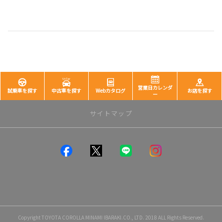
営業日カレンダ
試乗車を探す
中古車を探す
Webカタログ
お店を探す
ー
サイトマップ
店舗一覧
つくば店
みどりの店
学園の森店
石岡店
土浦店
阿見荒川沖店
Copyright TOYOTA COROLLA MINAMI IBARAKI.CO., LTD. 2018 ALL Rights Reserved.