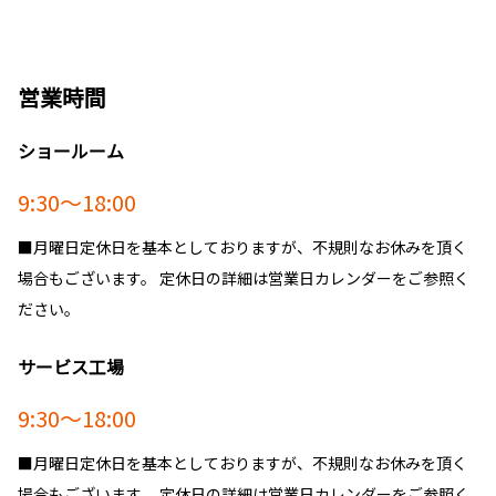
【一部改良】コースター
**
2026-03-12
＼阿見荒川沖店１周年記念祭 ご来場あり
営業時間
詳しくはこちら
がとうございました／
「3/7-3/8 阿見荒川沖店１周年記念祭イベン
ショールーム
ト」
を開催いたしました。
2026-01-13
２日間、多くのお客様にご来場いただき、本当
にありがとうございました！
9:30～18:00
【一部改良】ハイエース
あみっぺもご協力いただきありがとうございました／
＊＊
今後とも阿見荒川沖店を引き続きよろしくお願いいたします。
■月曜日定休日を基本としておりますが、不規則なお休みを頂く
場合もございます。 定休日の詳細は営業日カレンダーをご参照く
詳しくはこちら
2025-10-01
ださい。
整備入庫時におけるお車の引取り・納車料金の改定について
2025-12-22
サービス工場
平素は格別のご愛顧を賜り厚く御礼申し上げます。
【一部改良】MIRAI
弊社では、日々お客様の安心・安全なカーライフのサポートの為に点検・修理に
9:30～18:00
取組んでまいりましたが、昨今の「働き方改革の推進」によりお車の引取り・納
**
車のスタッフの確保及び維持をしていくことが非常に困難な状況となりました。
■月曜日定休日を基本としておりますが、不規則なお休みを頂く
このような状況を踏まえ、
2025年10月1日よりお車の引取り・納車料金の改定を
詳しくはこちら
させていただきます
。
場合もございます。 定休日の詳細は営業日カレンダーをご参照く