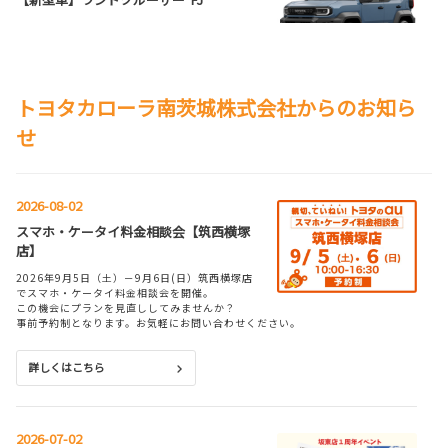
**
詳しくはこちら
トヨタカローラ南茨城株式会社からのお知ら
せ
2026-04-10
【一部改良】ヴォクシー
**
2026-08-02
スマホ・ケータイ料金相談会【筑西横塚
詳しくはこちら
店】
2026年9月5日（土）－9月6日(日）筑西横塚店
でスマホ・ケータイ料金相談会を開催。
この機会にプランを見直ししてみませんか？
2026-04-10
事前予約制となります。お気軽にお問い合わせください。
【一部改良】ノア
**
詳しくはこちら
詳しくはこちら
2026-07-02