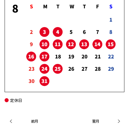
ヤリス ☞
店内改装工事のお知らせ【稲敷店】
ヤリスクロス ☞
いつも稲敷店をご利用いただきありがとうござ
います。
この度、稲敷店はお客様により快適にお過ごし
2026-02-19
いただける店舗を目指し、下記日程にて店内の
改装工事を実施いたします。
【追加設定】RAV4 PHEV
■工事期間
**
開始日 ：2026年4月6日（月）より
完了時期：2026年9月頃の予定
詳しくはこちら
■営業について
工事期間中もお車の販売・点検・修理など通常通り営業いたします。
営業時間： 9：30～18:00
定休日 ： HPを参照願います
2026-02-02
工事に伴う騒音や一部スペースの縮小などにより、
【一部改良】ピクシス バン
せっかくご来店いただいたお客様には大変なご不便とご迷惑をおかけいたします
こと、心よりお詫び申し上げます。
＊＊
また、店内をご移動の際は、足元や周囲の工事機材等に十分ご注意くださいます
ようお願い申し上げます。
定休日
これからも皆さまに愛される店舗づくりにスタッフ一同努めてまいりますので、
詳しくはこちら
何卒ご理解とご協力を賜りますようお願い申し上げます。
トヨタカローラ南茨城株式会社
前月
翌月
稲敷店 店長 堀
2026-01-22
スタッフ一同