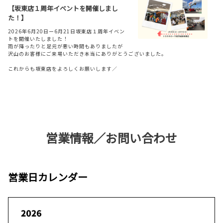
【坂東店１周年イベントを開催しまし
2026-04-03
た！】
【一部改良】ランドクルーザー"250"
2026年6月20日ー6月21日坂東店１周年イベン
トを開催いたしました！
**
雨が降ったりと足元が悪い時間もありましたが
沢山のお客様にご来場いただき本当にありがとうございました。
詳しくはこちら
これからも坂東店をよろしくお願いします／
2026-06-27
2026-02-25
店舗統合のお知らせ【潮来店】
【新型車】bz4x Touring
いつも潮来店をご利用いただきまして誠にありがとうございます。
**
この度、
誠に勝手ながら潮来店は、
2026年9月30日
をもって鹿嶋店と統合
する運
営業情報／お問い合わせ
びとなりました。
詳しくはこちら
これまで長きにわたり賜りましたご支援とご厚情に心より御礼申し上げます
今回の統合により、お客様にはご不便をおかけいたしますが、何卒ご理解とご協
営業日カレンダー
力を賜りますようお願い申し上げます。
2026-02-20
今後も変わらぬご愛顧の程心よりお願い申し上げます。
【一部改良】ヤリス・ヤリスクロス
一部改良となったヤリス・ヤリスクロスのペー
ジはコチラ
2026-04-06