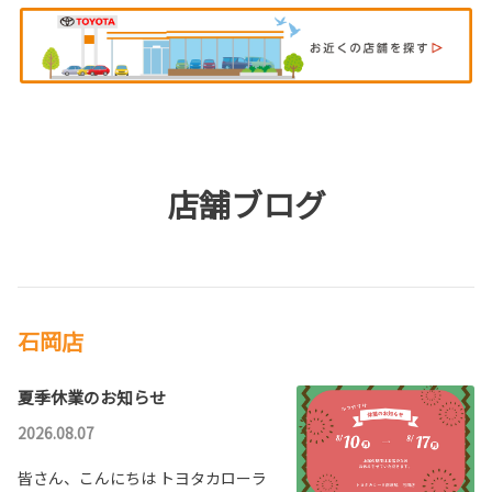
「6/28-6/29坂東店リニューアルオープンイベ
ント」
を開催いたしました。
【一部改良】ハリアー
２日間、とても暑い中たくさんのお客様にご来場いただき、本当にありがとうご
**
ざいました！
今後ともリニューアルした坂東店を引き続きよろしくお願いいたします。
詳しくはこちら
2023-03-23
2025-05-23
全店でFree Wifiご利用いただけます。
店舗ブログ
【一部改良】カローラクロス
ご来店いただいたお客様にくつろいでいただけ
るよう、Free Wifiを全店に設置いたしました。
**
点検の待ち時間などにスマートフォンやタブレ
ットにご利用ください。
※ご利用に際し、ご不明な点がございましたら
詳しくはこちら
店舗スタッフにお声掛けください。
石岡店
2022-01-04
Ｕ－Ｃａｒ商品化センター設立
夏季休業のお知らせ
トヨタカローラ南茨城㈱Ｕ－Ｃａｒ商品化セン
2026.08.07
ター
住所：牛久市柏田町3022-2
電話：029-870-5605
皆さん、こんにちは トヨタカローラ