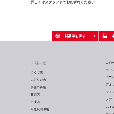
詳しくはスタッフまでおたずねください
試乗車を探す
店舗一覧
カロ
ヤリ
つくば店
ミニ
みどりの店
アル
学園の森店
シエ
石岡店
ノア
土浦店
ハイ
阿見荒川沖店
ヴェ