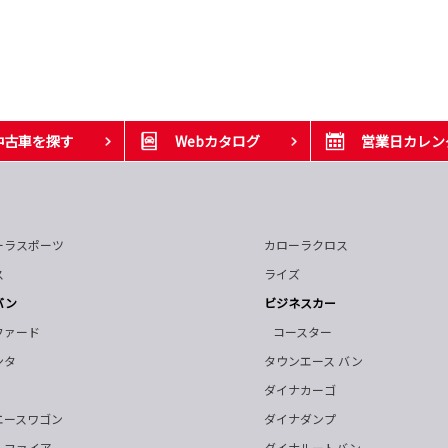
中古車を探す
Webカタログ
営業日カレン
ーラスポーツ
カローラクロス
ス
ライズ
バン
ビジネスカー
ファード
コースター
ンタ
タウンエース バン
ダイナカーゴ
エースワゴン
ダイナダンプ
ルファイア
ダイナルートバン