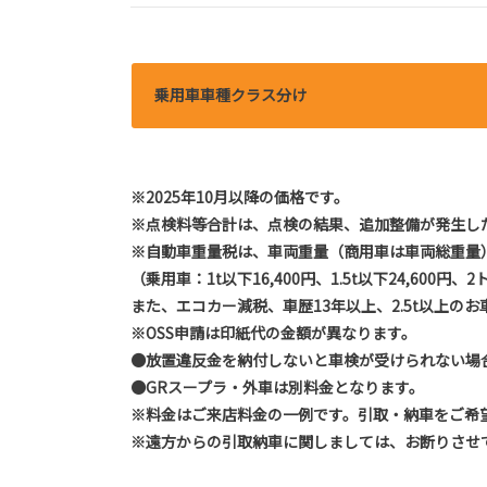
乗用車車種クラス分け
※2025年10月以降の価格です。
※点検料等合計は、点検の結果、追加整備が発生し
※自動車重量税は、車両重量（商用車は車両総重量
（乗用車：1t以下16,400円、1.5t以下24,600円、2
また、エコカー減税、車歴13年以上、2.5t以上の
※OSS申請は印紙代の金額が異なります。
●放置違反金を納付しないと車検が受けられない場
●GRスープラ・外車は別料金となります。
※料金はご来店料金の一例です。引取・納車をご希
※遠方からの引取納車に関しましては、お断りさせ