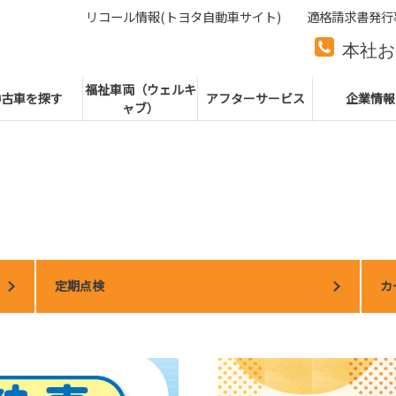
リコール情報(トヨタ自動車サイト)
適格請求書発行
本社お
本社代
福祉車両（ウェルキ
中古車を探す
アフターサービス
企業情報
ャブ）
定期点検
カ