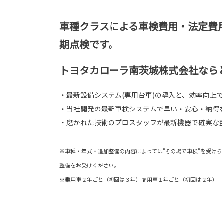
車種クラスによる車検費用・法定費
期点検です。
トヨタカローラ南茨城株式会社ならと
・最新設備システム(専用台車)の導入と、効率向上
・当社開発の最新車検システムで早い・安心・納得
・磨かれた技術のプロスタッフが最新機器で確実な
※車種・年式・追加整備の内容によっては"その場で車検"を受け
整備をお受けください。
※乗用車２年ごと（初回は３年）商用車１年ごと（初回は２年）