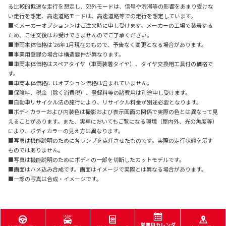
る比較的低速な走行を想定し、郊外モードは、信号や渋滞等の影響をあまり受けな
い走行を想定、高速道路モードは、高速道路等での走行を想定しています。
■＜メーカーオプション＞はご注文時に申し受けます。メーカーの工場で装着する
ため、ご注文後はお受けできませんのでご了承ください。
■車両本体価格は'26年1月現在のもので、予告なく変更となる場合があります。
■事業用登録の場合は構造要件が異なります。
■車両本体価格はスペアタイヤ（車両装着タイヤ）、タイヤ交換用工具付の価格で
す。
■車両本体価格にはオプション価格は含まれていません。
■保険料、税金（除く消費税）、登録料等の諸費用は別途申し受けます。
■自動車リサイクル法の施行により、リサイクル料金が別途必要となります。
■ボディカラーおよび内装色は撮影および表示画面の関係で実際の色とは異なって見
えることがあります。また、実車においてもご覧になる環境（屋内外、光の角度等）
により、ボディカラーの見え方は異なります。
■写真は機能説明のために各ランプを点灯させたものです。実際の走行状態を示す
ものではありません。
■写真は機能説明のためにボディの一部を切断したカットモデルです。
■画面はハメ込み合成です。画面はイメージで実際とは異なる場合があります。
■一部の写真は合成・イメージです。
営業日カレンダ