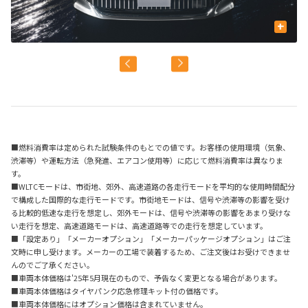
+
■燃料消費率は定められた試験条件のもとでの値です。お客様の使用環境（気象、
渋滞等）や運転方法（急発進、エアコン使用等）に応じて燃料消費率は異なりま
す。
■WLTCモードは、市街地、郊外、高速道路の各走行モードを平均的な使用時間配分
で構成した国際的な走行モードです。市街地モードは、信号や渋滞等の影響を受け
る比較的低速な走行を想定し、郊外モードは、信号や渋滞等の影響をあまり受けな
い走行を想定、高速道路モードは、高速道路等での走行を想定しています。
■「設定あり」「メーカーオプション」「メーカーパッケージオプション」はご注
文時に申し受けます。メーカーの工場で装着するため、ご注文後はお受けできませ
んのでご了承ください。
■車両本体価格は'25年5月現在のもので、予告なく変更となる場合があります。
■車両本体価格はタイヤパンク応急修理キット付の価格です。
■車両本体価格にはオプション価格は含まれていません。