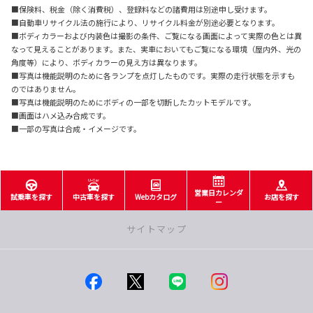
■保険料、税金（除く消費税）、登録料などの諸費用は別途申し受けます。
■自動車リサイクル法の施行により、リサイクル料金が別途必要となります。
■ボディカラーおよび内装色は撮影の条件、ご覧になる画面によって実際の色とは異
なって見えることがあります。また、実車においてもご覧になる環境（屋内外、光の
角度等）により、ボディカラーの見え方は異なります。
■写真は機能説明のために各ランプを点灯したものです。実際の走行状態を示すも
のではありません。
■写真は機能説明のためにボディの一部を切断したカットモデルです。
■画面はハメ込み合成です。
■一部の写真は合成・イメージです。
営業日カレンダ
試乗車を探す
中古車を探す
Webカタログ
お店を探す
ー
サイトマップ
店舗一覧
つくば店