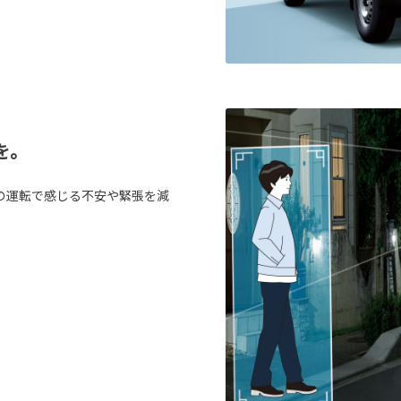
を。
の運転で感じる不安や緊張を減
。