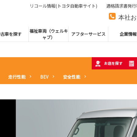
リコール情報(トヨタ自動車サイト)
適格請求書発行
本社お
本社代
福祉車両（ウェルキ
中古車を探す
アフターサービス
企業情報
ャブ）
お店を探す
走行性能
BEV
安全性能