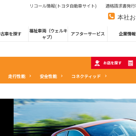
リコール情報(トヨタ自動車サイト)
適格請求書発行
本社お
本社代
福祉車両（ウェルキ
中古車を探す
アフターサービス
企業情報
ャブ）
お店を探す
走行性能
安全性能
コネクティッド