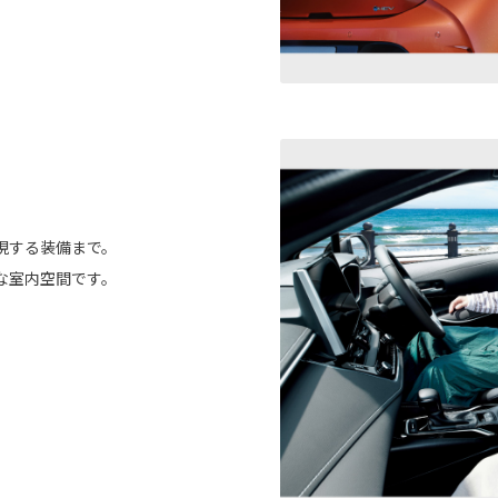
。
現する装備まで。
な室内空間です。