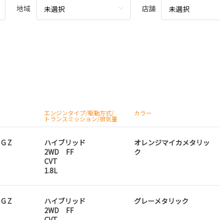
地域
店舗
未選択
未選択
エンジンタイプ/駆動方式/
カラー
トランスミッション/排気量
 G Z
ハイブリッド
オレンジマイカメタリッ
2WD FF
ク
CVT
1.8L
 G Z
ハイブリッド
グレーメタリック
2WD FF
CVT