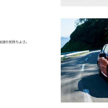
。
加速の気持ちよさ。
。