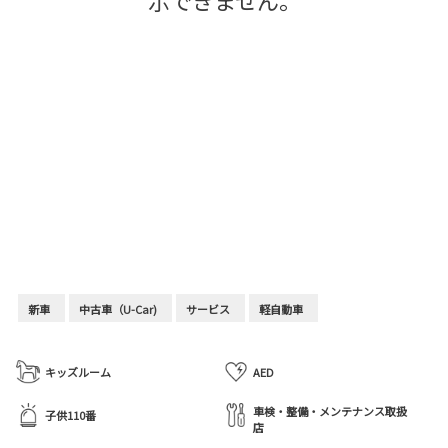
示できません。
新車
中古車（U-Car)
サービス
軽自動車
キッズルーム
AED
車検・整備・メンテナンス取扱
子供110番
店