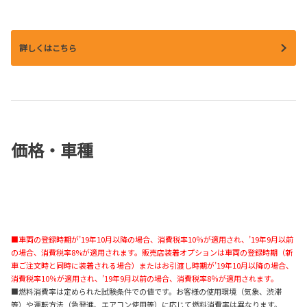
詳しくはこちら
価格・車種
■車両の登録時期が’19年10月以降の場合、消費税率10％が適用され、’19年9月以前
の場合、消費税率8%が適用されます。販売店装着オプションは車両の登録時期（新
車ご注文時と同時に装着される場合）またはお引渡し時期が’19年10月以降の場合、
消費税率10％が適用され、’19年9月以前の場合、消費税率8％が適用されます。
■燃料消費率は定められた試験条件での値です。お客様の使用環境（気象、渋滞
等）や運転方法（急発進、エアコン使用等）に応じて燃料消費率は異なります。