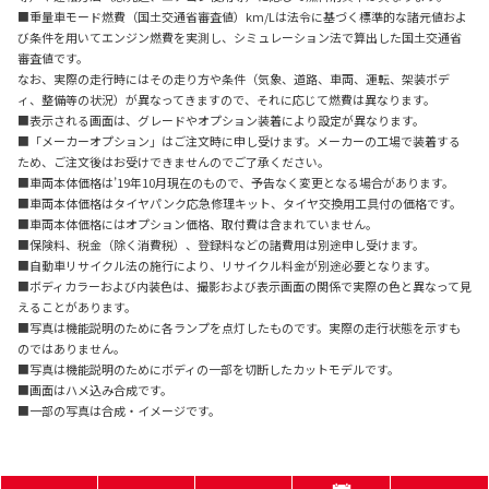
■重量車モード燃費（国土交通省審査値）km/Lは法令に基づく標準的な諸元値およ
び条件を用いてエンジン燃費を実測し、シミュレーション法で算出した国土交通省
審査値です。
なお、実際の走行時にはその走り方や条件（気象、道路、車両、運転、架装ボデ
ィ、整備等の状況）が異なってきますので、それに応じて燃費は異なります。
■表示される画面は、グレードやオプション装着により設定が異なります。
■「メーカーオプション」はご注文時に申し受けます。メーカーの工場で装着する
ため、ご注文後はお受けできませんのでご了承ください。
■車両本体価格は’19年10月現在のもので、予告なく変更となる場合があります。
■車両本体価格はタイヤパンク応急修理キット、タイヤ交換用工具付の価格です。
■車両本体価格にはオプション価格、取付費は含まれていません。
■保険料、税金（除く消費税）、登録料などの諸費用は別途申し受けます。
■自動車リサイクル法の施行により、リサイクル料金が別途必要となります。
■ボディカラーおよび内装色は、撮影および表示画面の関係で実際の色と異なって見
えることがあります。
■写真は機能説明のために各ランプを点灯したものです。実際の走行状態を示すも
のではありません。
■写真は機能説明のためにボディの一部を切断したカットモデルです。
■画面はハメ込み合成です。
■一部の写真は合成・イメージです。