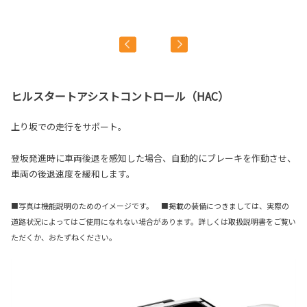
ト
■
■詳
ヒルスタートアシストコントロール（HAC）
上り坂での走行をサポート。
登坂発進時に車両後退を感知した場合、自動的にブレーキを作動させ、
車両の後退速度を緩和します。
■写真は機能説明のためのイメージです。 ■掲載の装備につきましては、実際の
道路状況によってはご使用になれない場合があります。詳しくは取扱説明書をご覧い
ただくか、おたずねください。