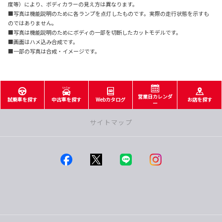
度等）により、ボディカラーの見え方は異なります。
■写真は機能説明のために各ランプを点灯したものです。実際の走行状態を示すも
のではありません。
■写真は機能説明のためにボディの一部を切断したカットモデルです。
■画面はハメ込み合成です。
■一部の写真は合成・イメージです。
営業日カレンダ
試乗車を探す
中古車を探す
Webカタログ
お店を探す
ー
サイトマップ
店舗一覧
つくば店
みどりの店
学園の森店
石岡店
土浦店