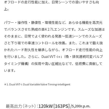
オフロードの走行性能に加え、日常シーンでの扱いやすさも向
上。
パワー・操作性・静粛性・環境性能など、あらゆる機能を高次元
でバランスさせた熟成の直4 2.7Lエンジンです。スムーズな加速は
そのままに、日常でよく使われる発進〜低速シーンでのスムーズ
さと下り坂での車速コントロールを改善。また、これまで鍛え抜
かれたハード耐久性を継承しながら、オフロード走行性能の向上
を行いました。さらに、Dual VVT-i
（吸・排気連続可変バルブ
＊1
タイミング機構）の採用や高い圧縮比などで、低燃費に貢献して
います。
＊1. Dual VVT-i: Dual Variable Valve Timing-intelligent