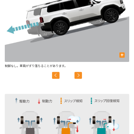
+
制御なし。車両がずり落ちることがあります。
制