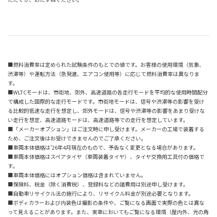
■燃料消費率は定められた試験条件のもとでの値です。お客様の使用環境（気象、
渋滞等）や運転方法（急発進、エアコン使用等）に応じて燃料消費率は異なりま
す。
■WLTCモードは、市街地、郊外、高速道路の各走行モードを平均的な使用時間配分
で構成した国際的な走行モードです。市街地モードは、信号や渋滞等の影響を受け
る比較的低速な走行を想定し、郊外モードは、信号や渋滞等の影響をあまり受けな
い走行を想定、高速道路モードは、高速道路等での走行を想定しています。
■「メーカーオプション」はご注文時に申し受けます。メーカーの工場で装着する
ため、ご注文後はお受けできませんのでご了承ください。
■車両本体価格は'26年4月現在のもので、予告なく変更となる場合があります。
■車両本体価格はスペアタイヤ（車両装着タイヤ）、タイヤ交換用工具付の価格で
す。
■車両本体価格にはオプション価格は含まれていません。
■保険料、税金（除く消費税）、登録料などの諸費用は別途申し受けます。
■自動車リサイクル法の施行により、リサイクル料金が別途必要となります。
■ボディカラーおよび内装色は撮影の条件や、ご覧になる画面で実際の色とは異な
って見えることがあります。また、実車においてもご覧になる環境（屋内外、光の角