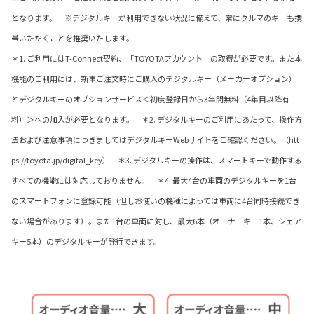
となります。 ※デジタルキーが利用できない状況に備えて、常にクルマのキーも携
帯いただくことを推奨いたします。
＊1. ご利用にはT-Connect契約、「TOYOTAアカウント」の取得が必要です。また本
機能のご利用には、新車ご注文時にご購入のデジタルキー（メーカーオプション）
とデジタルキーのオプションサービス＜初度登録日から3年間無料（4年目以降有
料）＞への加入が必要となります。 ＊2. デジタルキーのご利用にあたって、操作方
法および注意事項につきましてはデジタルキーWebサイトをご確認ください。（htt
ps://toyota.jp/digital_key） ＊3. デジタルキーの操作は、スマートキーで動作する
すべての機能には対応しておりません。 ＊4. 最大4台の車両のデジタルキーを1台
のスマートフォンに登録可能（但しお使いの機種によっては車両に4台同時接続でき
ない場合があります）。また1台の車両に対し、最大6本（オーナーキー1本、シェア
キー5本）のデジタルキーが発行できます。