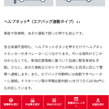
ヘルプネット®（エアバッグ連動タイプ）
＊1
事故や急病時、あおり運転で困った時でも安心です。
急な体調不良時も、ヘルプネットボタンを押すだけでヘルプネッ
トセンターのオペレーターにつながります。今いる場所がどこか
分からなくても、車両位置情報に基づいて迅速に緊急車両を手
配。さらに、あおり運転などのトラブルの時にも状況に応じて警
察へ通報します。また、エアバッグ作動時には自動でオペレータ
ーに接続。ドクターヘリ等の早期出動判断
を行うD-Call Net®に
＊2
も対応しています。
対応T-Connectサービスプラン
営業日カレンダ
試乗車を探す
中古車を探す
Webカタログ
お店を探す
ー
T-Connect スタンダード(22)