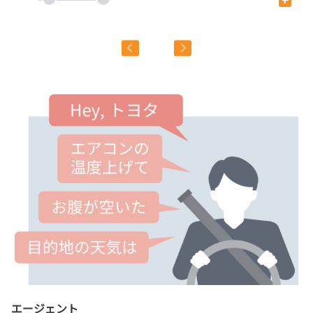
飲
エージェント