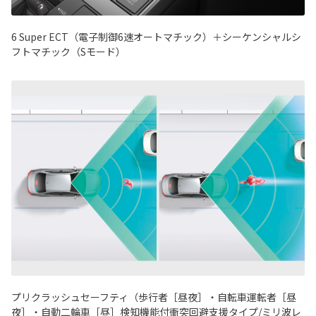
6 Super ECT（電子制御6速オートマチック）＋シーケンシャルシ
フトマチック（Sモード）
プリクラッシュセーフティ（歩行者［昼夜］・自転車運転者［昼
夜］・自動二輪車［昼］検知機能付衝突回避支援タイプ/ミリ波レ