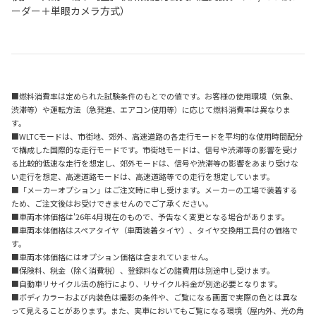
ーダー＋単眼カメラ方式）
■燃料消費率は定められた試験条件のもとでの値です。お客様の使用環境（気象、
渋滞等）や運転方法（急発進、エアコン使用等）に応じて燃料消費率は異なりま
す。
■WLTCモードは、市街地、郊外、高速道路の各走行モードを平均的な使用時間配分
で構成した国際的な走行モードです。市街地モードは、信号や渋滞等の影響を受け
る比較的低速な走行を想定し、郊外モードは、信号や渋滞等の影響をあまり受けな
い走行を想定、高速道路モードは、高速道路等での走行を想定しています。
■「メーカーオプション」はご注文時に申し受けます。メーカーの工場で装着する
ため、ご注文後はお受けできませんのでご了承ください。
■車両本体価格は'26年4月現在のもので、予告なく変更となる場合があります。
■車両本体価格はスペアタイヤ（車両装着タイヤ）、タイヤ交換用工具付の価格で
す。
■車両本体価格にはオプション価格は含まれていません。
■保険料、税金（除く消費税）、登録料などの諸費用は別途申し受けます。
■自動車リサイクル法の施行により、リサイクル料金が別途必要となります。
■ボディカラーおよび内装色は撮影の条件や、ご覧になる画面で実際の色とは異な
って見えることがあります。また、実車においてもご覧になる環境（屋内外、光の角