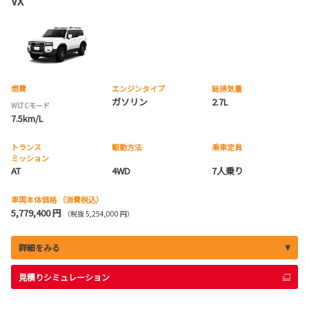
VX
燃費
エンジンタイプ
総排気量
ガソリン
2.7L
WLTCモード
7.5km/L
トランス
駆動方法
乗車定員
ミッション
AT
4WD
7人乗り
車両本体価格
（消費税込）
5,779,400 円
（税抜 5,254,000 円）
詳細をみる
見積りシミュレーション