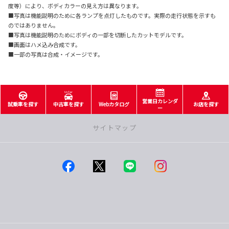
度等）により、ボディカラーの見え方は異なります。
■写真は機能説明のために各ランプを点灯したものです。実際の走行状態を示すも
のではありません。
■写真は機能説明のためにボディの一部を切断したカットモデルです。
■画面はハメ込み合成です。
■一部の写真は合成・イメージです。
営業日カレンダ
試乗車を探す
中古車を探す
Webカタログ
お店を探す
ー
サイトマップ
店舗一覧
つくば店
みどりの店
学園の森店
石岡店
土浦店