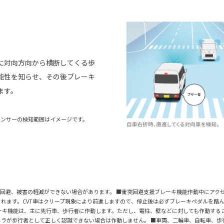
に対向方向から横断してくる歩
能性を知らせ、その後ブレーキ
ます。
センサーの検知範囲はイメージです。
回避、被害の軽減ができない場合があります。 ■衝突回避支援ブレーキ機能作動中にアク
れます。CVT車はクリープ現象により前進しますので、停止後は必ずブレーキペダルを踏ん
ーキ機能は、主に先行車、歩行者に作動します。ただし、電柱、壁などに対しても作動する
メラが歩行者として正しく認識できない場合は作動しません。 ■車両、二輪車、自転車、歩