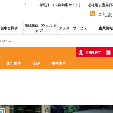
リコール情報(トヨタ自動車サイト)
適格請求書発行
本社お
本社代
福祉車両（ウェルキ
中古車を探す
アフターサービス
企業情報
ャブ）
安全性能
お店を探す
走行性能
BEV
安全性能