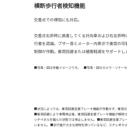
横断歩行者検知機能
交差点での検知にも対応。
交差点右折時に直進してくる対向車および右左折時
行者を認識。ブザー音とメーター内表示で衝突の可
制御が作動。衝突回避または被害軽減をサポートし
■写真・図は作動イメージです。 ■写真・図のカメラ・ソナー
■状況によっては、衝突回避支援ブレーキ機能が作動せず、衝突の
■衝突回避により車両停止後、衝突回避支援ブレーキ機能が解除さ
ッチペダルを踏んだ状態では停止しません。 ■衝突回避支援ブレ
いません。 ■歩行者が大きな荷物を持っているなど、ステレオカ