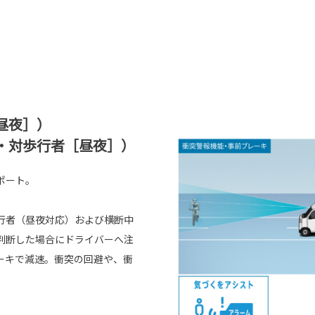
昼夜］）
・対歩行者［昼夜］）
ポート。
行者（昼夜対応）および横断中
判断した場合にドライバーへ注
ーキで減速。衝突の回避や、衝