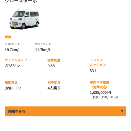
クルーズターボ
燃費
JC08モード
WLTCモード
19.7km/L
14.7km/L
エンジンタイプ
総排気量
トランス
ミッション
ガソリン
0.66L
CVT
駆動方法
乗車定員
車両本体価格
（消費税込）
2WD FR
4人乗り
1,639,000 円
（税抜 1,490,000 円）
詳細をみる