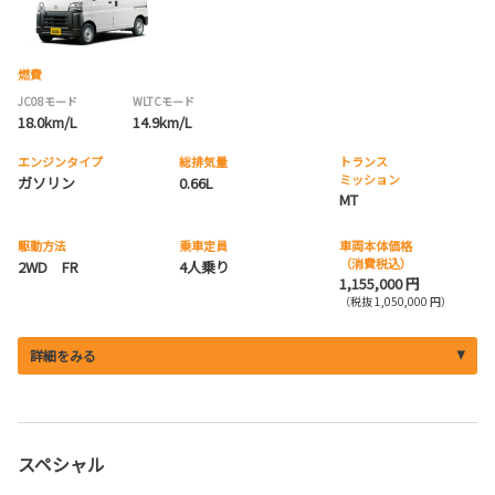
燃費
JC08モード
WLTCモード
18.0km/L
14.9km/L
エンジンタイプ
総排気量
トランス
ミッション
ガソリン
0.66L
MT
駆動方法
乗車定員
車両本体価格
（消費税込）
2WD FR
4人乗り
1,155,000 円
（税抜 1,050,000 円）
詳細をみる
スペシャル