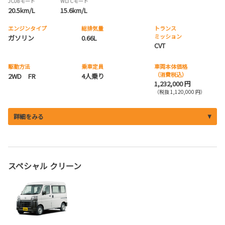
JC08モード
WLTCモード
20.5km/L
15.6km/L
エンジンタイプ
総排気量
トランス
ミッション
ガソリン
0.66L
CVT
駆動方法
乗車定員
車両本体価格
（消費税込）
2WD FR
4人乗り
1,232,000 円
（税抜 1,120,000 円）
詳細をみる
スペシャル クリーン