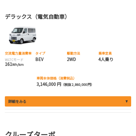
デラックス（電気自動車）
交流電力量消費率
タイプ
駆動方法
乗車定員
BEV
2WD
4人乗り
WLTCモード
161
Wh/km
車両本体価格（消費税込）
3,146,000 円
（税抜 2,860,000 円）
詳細をみる
クルーズターボ