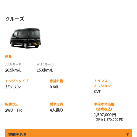
クルーズ
燃費
JC08モード
WLTCモード
20.5km/L
15.6km/L
エンジンタイプ
総排気量
トランス
ミッション
ガソリン
0.66L
CVT
駆動方法
乗車定員
車両本体価格
（消費税込）
2WD FR
4人乗り
1,507,000 円
（税抜 1,370,000 円）
詳細をみる