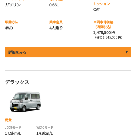
ミッション
ガソリン
0.66L
CVT
駆動方法
乗車定員
車両本体価格
（消費税込）
4WD
4人乗り
1,479,500 円
（税抜 1,345,000 円）
詳細をみる
デラックス
燃費
JC08モード
WLTCモード
17.9km/L
14.9km/L