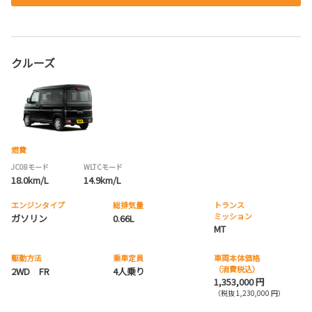
クルーズ
燃費
JC08モード
WLTCモード
18.0km/L
14.9km/L
エンジンタイプ
総排気量
トランス
ミッション
ガソリン
0.66L
MT
駆動方法
乗車定員
車両本体価格
（消費税込）
2WD FR
4人乗り
1,353,000 円
（税抜 1,230,000 円）