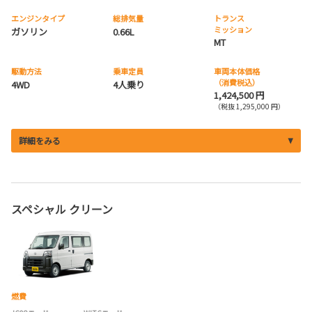
エンジンタイプ
総排気量
トランス
ミッション
ガソリン
0.66L
MT
駆動方法
乗車定員
車両本体価格
（消費税込）
4WD
4人乗り
1,424,500 円
（税抜 1,295,000 円）
詳細をみる
スペシャル クリーン
燃費