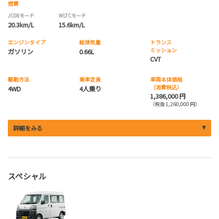
燃費
JC08モード
WLTCモード
20.3km/L
15.6km/L
エンジンタイプ
総排気量
トランス
ミッション
ガソリン
0.66L
CVT
駆動方法
乗車定員
車両本体価格
（消費税込）
4WD
4人乗り
1,386,000 円
（税抜 1,260,000 円）
詳細をみる
スペシャル