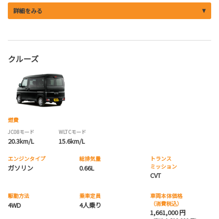
詳細をみる
クルーズ
燃費
JC08モード
WLTCモード
20.3km/L
15.6km/L
エンジンタイプ
総排気量
トランス
ミッション
ガソリン
0.66L
CVT
駆動方法
乗車定員
車両本体価格
（消費税込）
4WD
4人乗り
1,661,000 円