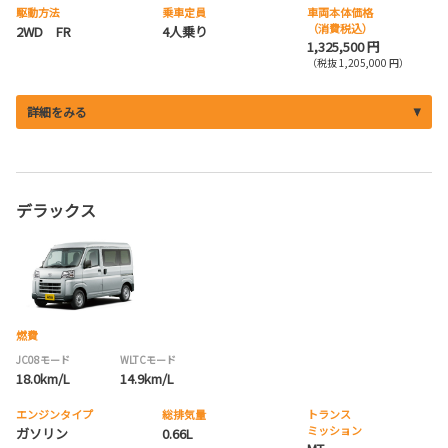
駆動方法
乗車定員
車両本体価格
（消費税込）
2WD FR
4人乗り
1,325,500 円
（税抜 1,205,000 円）
詳細をみる
デラックス
燃費
JC08モード
WLTCモード
18.0km/L
14.9km/L
エンジンタイプ
総排気量
トランス
ミッション
ガソリン
0.66L