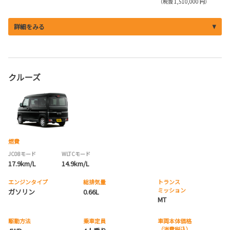
（税抜 1,510,000 円）
詳細をみる
クルーズ
燃費
JC08モード
WLTCモード
17.9km/L
14.9km/L
エンジンタイプ
総排気量
トランス
ミッション
ガソリン
0.66L
MT
駆動方法
乗車定員
車両本体価格
（消費税込）