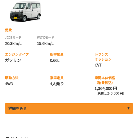
燃費
JC08モード
WLTCモード
20.3km/L
15.6km/L
エンジンタイプ
総排気量
トランス
ミッション
ガソリン
0.66L
CVT
駆動方法
乗車定員
車両本体価格
（消費税込）
4WD
4人乗り
1,364,000 円
（税抜 1,240,000 円）
詳細をみる