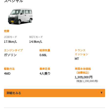
スペシャル
燃費
JC08モード
WLTCモード
17.9km/L
14.9km/L
エンジンタイプ
総排気量
トランス
ミッション
ガソリン
0.66L
MT
駆動方法
乗車定員
車両本体価格
（消費税込）
4WD
4人乗り
1,309,000 円
（税抜 1,190,000 円）
詳細をみる