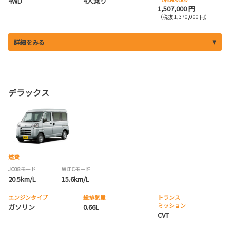
4WD
4人乗り
1,507,000 円
（税抜 1,370,000 円）
詳細をみる
デラックス
燃費
JC08モード
WLTCモード
20.5km/L
15.6km/L
エンジンタイプ
総排気量
トランス
ミッション
ガソリン
0.66L
CVT