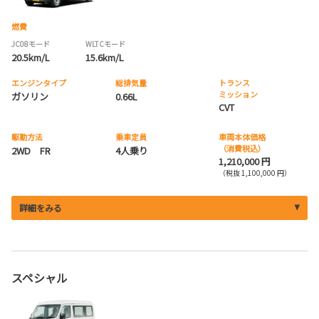
燃費
JC08モード
WLTCモード
20.5km/L
15.6km/L
エンジンタイプ
総排気量
トランス
ミッション
ガソリン
0.66L
CVT
駆動方法
乗車定員
車両本体価格
（消費税込）
2WD FR
4人乗り
1,210,000 円
（税抜 1,100,000 円）
詳細をみる
スペシャル