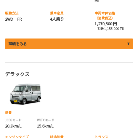
MT
駆動方法
乗車定員
車両本体価格
（消費税込）
2WD FR
4人乗り
1,270,500 円
（税抜 1,155,000 円）
詳細をみる
デラックス
燃費
JC08モード
WLTCモード
20.3km/L
15.6km/L
エンジンタイプ
総排気量
トランス