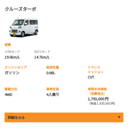
クルーズターボ
燃費
JC08モード
WLTCモード
19.0km/L
14.7km/L
エンジンタイプ
総排気量
トランス
ミッション
ガソリン
0.66L
CVT
駆動方法
乗車定員
車両本体価格
（消費税込）
4WD
4人乗り
1,793,000 円
（税抜 1,630,000 円）
詳細をみる