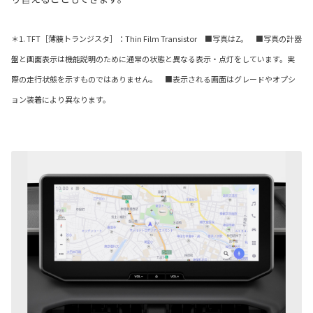
＊1. TFT［薄膜トランジスタ］：Thin Film Transistor ■写真はZ。 ■写真の計器
盤と画面表示は機能説明のために通常の状態と異なる表示・点灯をしています。実
際の走行状態を示すものではありません。 ■表示される画面はグレードやオプシ
ョン装着により異なります。