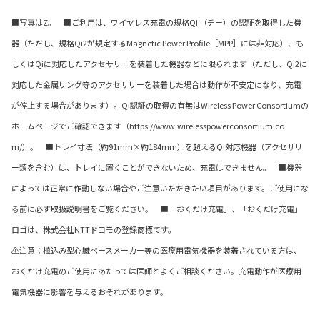
■写真はZ。 ■ご利用は、ワイヤレス充電の規格Qi （チー）の認証を取得した機
器（ただし、規格Qi2が規定するMagnetic Power Profile［MPP］には非対応）、も
しくはQiに対応したアクセサリーを装着した機器などに限られます（ただし、Qi2に
対応した金属リング等のアクセサリーを装着した場合は動作が不安定になり、充電
が停止する場合があります）。Qi認証の取得の有無はWireless Power Consortiumの
ホームページでご確認できます（https://www.wirelesspowerconsortium.co
m/）。 ■トレイ寸法（約91mm×約184mm）を超えるQi対応機器（アクセサリ
ー類を含む）は、トレイに置くことができないため、充電はできません。 ■機器
によっては正常に作動しない場合やご注意いただきたい項目があります。ご使用にな
る前に必ず取扱説明書をご覧ください。 ■「おくだけ充電」、「おくだけ充電」
ロゴは、株式会社NTTドコモの登録商標です。
⚠注意：植込み型心臓ペースメーカー等の医療用電気機器を装着されている方は、
おくだけ充電のご使用にあたっては医師とよくご相談ください。充電動作が医療用
電気機器に影響を与えるおそれがあります。