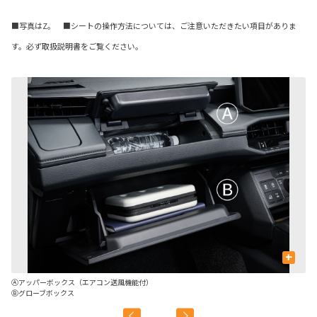
■写真はZ。 ■シートの操作方法については、ご注意いただきたい項目がありま
す。必ず取扱説明書をご覧ください。
+
Ⓐアッパーボックス（エアコン送風機能付）
Ⓒ
Ⓑグローブボックス