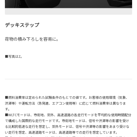
デッキステップ
荷物の積み下ろしを容易に。
■写真はZ。
■燃料消費率は定められた試験条件のもとでの値です。お客様の使用環境（気象、
渋滞等）や運転方法（急発進、エアコン使用等）に応じて燃料消費率は異なりま
す。
■WLTCモードは、市街地、郊外、高速道路の各走行モードを平均的な使用時間配分
で構成した国際的な走行モードです。市街地モードは、信号や渋滞等の影響を受け
る比較的低速な走行を想定し、郊外モードは、信号や渋滞等の影響をあまり受けな
い走行を想定、高速道路モードは、高速道路等での走行を想定しています。