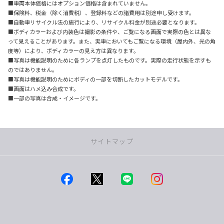
■車両本体価格にはオプション価格は含まれていません。
■保険料、税金（除く消費税）、登録料などの諸費用は別途申し受けます。
■自動車リサイクル法の施行により、リサイクル料金が別途必要となります。
■ボディカラーおよび内装色は撮影の条件や、ご覧になる画面で実際の色とは異な
って見えることがあります。また、実車においてもご覧になる環境（屋内外、光の角
度等）により、ボディカラーの見え方は異なります。
■写真は機能説明のために各ランプを点灯したものです。実際の走行状態を示すも
のではありません。
■写真は機能説明のためにボディの一部を切断したカットモデルです。
■画面はハメ込み合成です。
■一部の写真は合成・イメージです。
サイトマップ
店舗一覧
つくば店
みどりの店
学園の森店