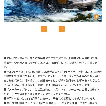
+
■燃料消費率は定められた試験条件のもとでの値です。お客様の使用環境（気象、
渋滞等）や運転方法（急発進、エアコン使用等）に応じて燃料消費率は異なりま
す。
■WLTCモードは、市街地、郊外、高速道路の各走行モードを平均的な使用時間配分
で構成した国際的な走行モードです。市街地モードは、信号や渋滞等の影響を受け
る比較的低速な走行を想定し、郊外モードは、信号や渋滞等の影響をあまり受けな
い走行を想定、高速道路モードは、高速道路等での走行を想定しています。
■「メーカーオプション」はご注文時に申し受けます。メーカーの工場で装着する
ため、ご注文後はお受けできませんのでご了承ください。
■車両本体価格は'26年5月現在のもので、予告なく変更となる場合があります。
■車両本体価格はタイヤパンク応急修理キット、タイヤ交換用工具付の価格です。