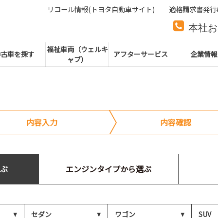
リコール情報(トヨタ自動車サイト)
適格請求書発行
本社お
本社代
福祉車両（ウェルキ
中古車を探す
アフターサービス
企業情報
ャブ）
内容入力
内容確認
ぶ
エンジンタイプから選ぶ
セダン
ワゴン
SUV