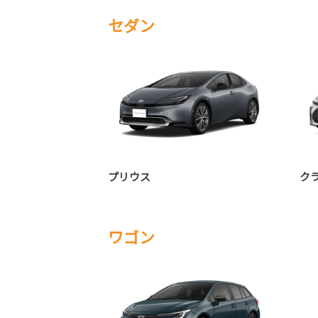
セダン
プリウス
ク
ワゴン