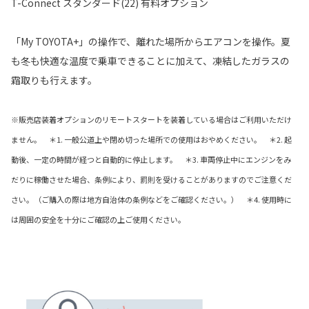
T-Connect スタンダード(22) 有料オプション
「My TOYOTA+」の操作で、離れた場所からエアコンを操作。夏
も冬も快適な温度で乗車できることに加えて、凍結したガラスの
霜取りも行えます。
※販売店装着オプションのリモートスタートを装着している場合はご利用いただけ
ません。 ＊1. 一般公道上や閉め切った場所での使用はおやめください。 ＊2. 起
動後、一定の時間が経つと自動的に停止します。 ＊3. 車両停止中にエンジンをみ
だりに稼働させた場合、条例により、罰則を受けることがありますのでご注意くだ
さい。（ご購入の際は地方自治体の条例などをご確認ください。） ＊4. 使用時に
は周囲の安全を十分にご確認の上ご使用ください。