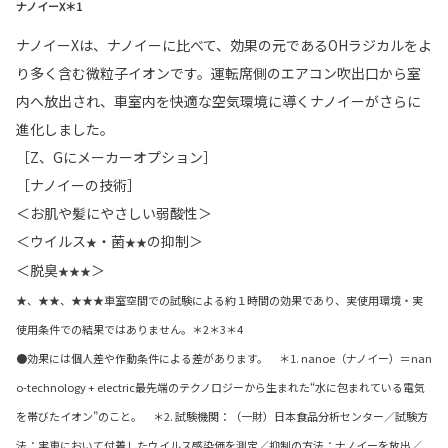
ナノイーX＊1
ナノイーXは、ナノイーに比べて、効果の元であるOHラジカルをよ
り多く含む微粒子イオンです。運転席側のエアコン吹出口から室
内へ放出され、車室内を快適な空気環境に導くナノイーがさらに
進化しました。
［Z、Gにメーカーオプション］
［ナノイーの技術］
＜お肌や髪にやさしい弱酸性＞
＜ウイルス
・菌
の抑制＞
★
★★
＜脱臭
＞
★★★
★、★★、★★★車室空間での試験による約１時間の効果であり、実使用環境・実
使用条件での結果ではありません。＊2＊3＊4
●効果には個人差や作動条件による差があります。 ＊1. nanoe（ナノイー）＝nan
o-technology + electric最先端のテクノロジーから生まれた“水に包まれている電気
を帯びたイオン”のこと。 ＊2. 試験機関：（一財）日本食品分析センター／試験方
法：実車において付着したウイルス感染価を測定／抑制の方法：ナノイーを放出／