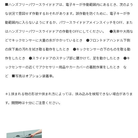
■ハンズフリーパワースライドドアは、電子キーが作動範囲内にあるとき、次のよう
な状況で意図せず作動するおそれがあります。誤作動を防ぐために、電子キーが作
動範囲内に入らないようにするか、パワースライドドアメインスイッチをOFF、また
はハンズフリーパワースライドドアの作動をOFFにしてください。 ●洗車や大雨な
どでキックセンサーに大量の水がかかっているとき ●フロントドアハンドル下側
の床下奥の汚れを拭き取る動作をしたとき ●キックセンサーの下のものを取る動
作をしたとき ●スライドドアのステップ部に腰かけて、足を動かしたとき ●キ
ックセンサーの近くでアクセサリー用品やカーカバーの着脱作業をしたとき な
ど ■写真はオプション装着車。
＊1.挟まれる物の形状や挟まれ方によっては、挟み込みを検知できない場合がありま
す。開閉時は十分にご注意ください。