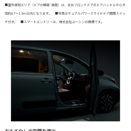
■室外検知エリア（ドアの解錠･施錠）は、左右フロントドアのドアハンドルから半
径約0.7～1.5m以内となります。 ■写真はデュアルパワースライドドア開閉スイッ
チ付き。 ■スマートエントリーは、株式会社ユーシンの商標です。
おもてなしの空間を演出。