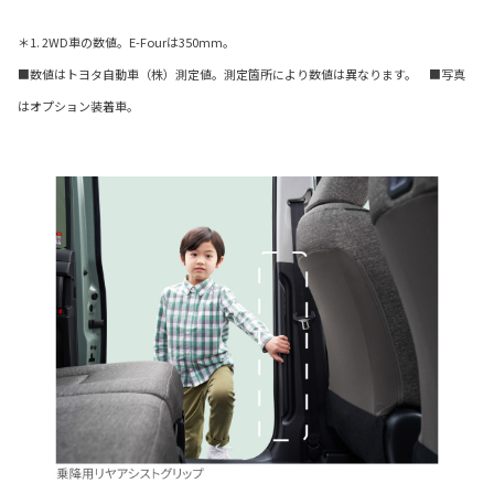
＊1. 2WD車の数値。E-Fourは350mm。
■数値はトヨタ自動車（株）測定値。測定箇所により数値は異なります。 ■写真
はオプション装着車。