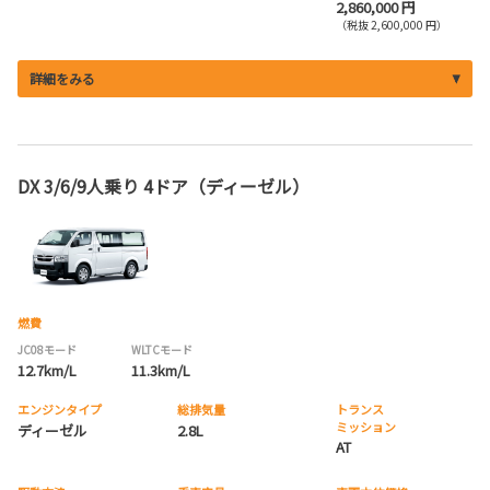
2,860,000 円
（税抜 2,600,000 円）
詳細をみる
DX 3/6/9人乗り 4ドア（ディーゼル）
燃費
JC08モード
WLTCモード
12.7km/L
11.3km/L
エンジンタイプ
総排気量
トランス
ミッション
ディーゼル
2.8L
AT