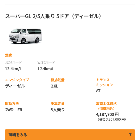
スーパーGL 2/5人乗り 5ドア（ディーゼル）
燃費
JC08モード
WLTCモード
13.4km/L
12.4km/L
エンジンタイプ
総排気量
トランス
ミッション
ディーゼル
2.8L
AT
駆動方法
乗車定員
車両本体価格
（消費税込）
2WD FR
5人乗り
4,187,700 円
（税抜 3,807,000 円）
詳細をみる