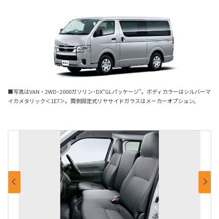
■写真はVAN・2WD･2000ガソリン･DX“GLパッケージ”。ボディカラーはシルバーマ
イカメタリック＜1E7＞。両側固定式リヤサイドガラスはメーカーオプション。