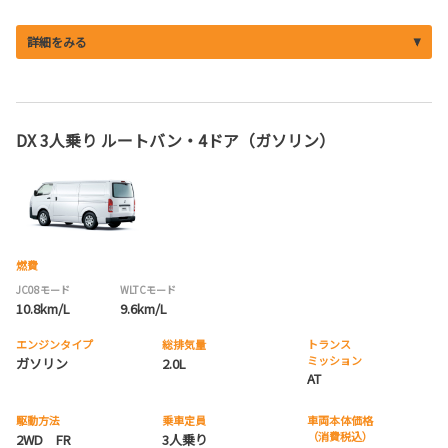
詳細をみる
DX 3人乗り ルートバン・4ドア（ガソリン）
燃費
JC08モード
WLTCモード
10.8km/L
9.6km/L
エンジンタイプ
総排気量
トランス
ミッション
ガソリン
2.0L
AT
駆動方法
乗車定員
車両本体価格
（消費税込）
2WD FR
3人乗り