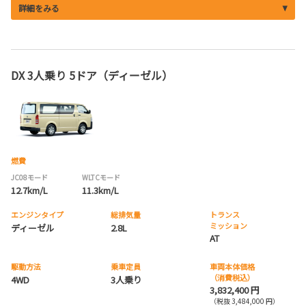
詳細をみる
DX 3人乗り 5ドア（ディーゼル）
燃費
JC08モード
WLTCモード
12.7km/L
11.3km/L
エンジンタイプ
総排気量
トランス
ミッション
ディーゼル
2.8L
AT
駆動方法
乗車定員
車両本体価格
（消費税込）
4WD
3人乗り
3,832,400 円
（税抜 3,484,000 円）