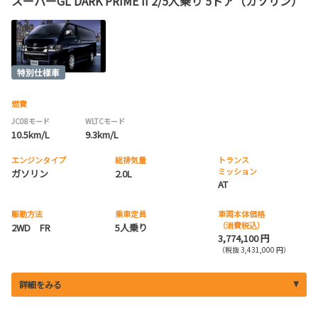
スーパーGL DARK PRIME II 2/5人乗り 5ドア（ガソリン）
燃費
JC08モード
WLTCモード
10.5km/L
9.3km/L
エンジンタイプ
総排気量
トランス
ミッション
ガソリン
2.0L
AT
駆動方法
乗車定員
車両本体価格
（消費税込）
2WD FR
5人乗り
3,774,100 円
（税抜 3,431,000 円）
詳細をみる