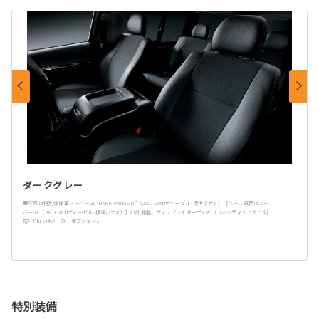
ダークグレー
■写真は特別仕様車スーパーGL“DARK PRIME II”（2WD·2800ディーゼル·標準ボディ）［ベース車両はスー
パーGL（2WD·2800ディーゼル·標準ボディ）］の計器盤。ディスプレイオーディオ（コネクティッドナビ対
応）Plusはメーカーオプション。
特別装備