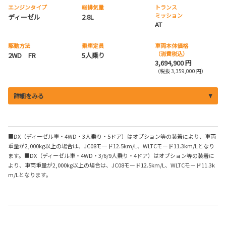
エンジンタイプ
総排気量
トランス
ミッション
ディーゼル
2.8L
AT
駆動方法
乗車定員
車両本体価格
（消費税込）
2WD FR
5人乗り
3,694,900 円
（税抜 3,359,000 円）
詳細をみる
■DX（ディーゼル車・4WD・3人乗り・5ドア）はオプション等の装着により、車両
重量が2,000kg以上の場合は、JC08モード12.5km/L、WLTCモード11.3km/Lとなり
ます。■DX（ディーゼル車・4WD・3/6/9人乗り・4ドア）はオプション等の装着に
より、車両重量が2,000kg以上の場合は、JC08モード12.5km/L、WLTCモード11.3k
m/Lとなります。