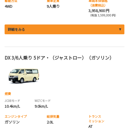
駆動方法
乗車定員
車両本体価格
（消費税込）
4WD
9人乗り
3,958,900 円
（税抜 3,599,000 円）
詳細をみる
DX 3/6人乗り 5ドア・（ジャストロー）（ガソリン）
燃費
JC08モード
WLTCモード
10.4km/L
9.0km/L
エンジンタイプ
総排気量
トランス
ミッション
ガソリン
2.0L
AT