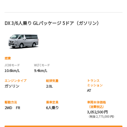
DX 3/6人乗り GLパッケージ 5ドア（ガソリン）
燃費
JC08モード
WLTCモード
10.6km/L
9.4km/L
エンジンタイプ
総排気量
トランス
ミッション
ガソリン
2.0L
AT
駆動方法
乗車定員
車両本体価格
（消費税込）
2WD FR
6人乗り
3,052,500 円
（税抜 2,775,000 円）