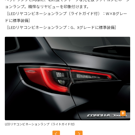
ョンランプ。精悍なリヤビューを印象付けます。
［LEDリヤコンビネーションランプ（ライトガイド付）：W×Bグレー
ドに標準装備］
［LEDリヤコンビネーションランプ：G、Xグレードに標準装備］
+
LEDリヤコンビネーションランプ（ライトガイド付）
L