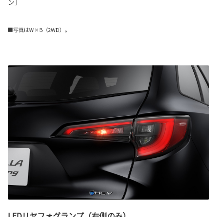
ン］
■写真はW×B（2WD）。
LEDリヤフォグランプ（右側のみ）