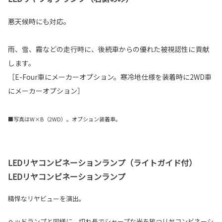
悪天候時にも対応。
雨、雪、霧などの走行時に、後続車からの優れた被視認性に貢献
します。
［E-Four車にメーカーオプション。寒冷地仕様を装着時に2WD車
にメーカーオプション］
■写真はW×B（2WD）。オプション装着車。
LEDリヤコンビネーションランプ（ライトガイド付）
LEDリヤコンビネーションランプ
精悍なリヤビューを演出。
ヘッドランプと同様に、切れ長でシャープな光を放つリヤコンビネーシ