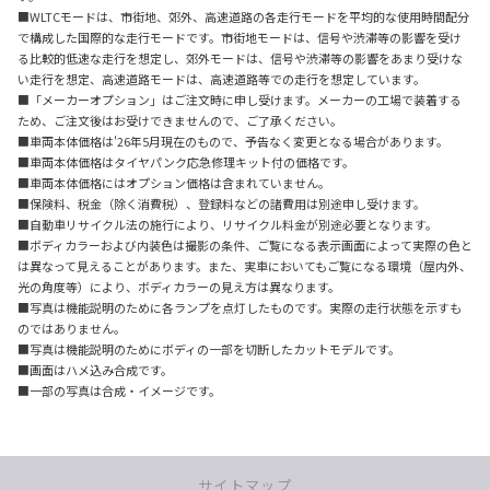
■WLTCモードは、市街地、郊外、高速道路の各走行モードを平均的な使用時間配分
で構成した国際的な走行モードです。市街地モードは、信号や渋滞等の影響を受け
る比較的低速な走行を想定し、郊外モードは、信号や渋滞等の影響をあまり受けな
い走行を想定、高速道路モードは、高速道路等での走行を想定しています。
■「メーカーオプション」はご注文時に申し受けます。メーカーの工場で装着する
ため、ご注文後はお受けできませんので、ご了承ください。
■車両本体価格は'26年5月現在のもので、予告なく変更となる場合があります。
■車両本体価格はタイヤパンク応急修理キット付の価格です。
■車両本体価格にはオプション価格は含まれていません。
■保険料、税金（除く消費税）、登録料などの諸費用は別途申し受けます。
■自動車リサイクル法の施行により、リサイクル料金が別途必要となります。
■ボディカラーおよび内装色は撮影の条件、ご覧になる表示画面によって実際の色と
は異なって見えることがあります。また、実車においてもご覧になる環境（屋内外、
光の角度等）により、ボディカラーの見え方は異なります。
■写真は機能説明のために各ランプを点灯したものです。実際の走行状態を示すも
のではありません。
■写真は機能説明のためにボディの一部を切断したカットモデルです。
■画面はハメ込み合成です。
■一部の写真は合成・イメージです。
サイトマップ