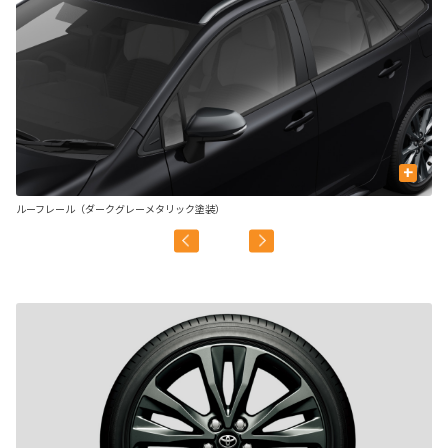
+
ルーフレール（ダークグレーメタリック塗装）
ル