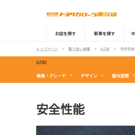
お店を探す
新車を探す
トップページ
取り扱い車種
bZ4X
安全性能
bZ4X
価格・グレード
デザイン
室内空間
安全性能