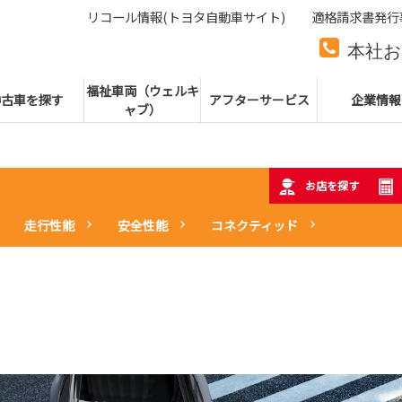
リコール情報(トヨタ自動車サイト)
適格請求書発行
本社お
本社代
福祉車両（ウェルキ
中古車を探す
アフターサービス
企業情報
ャブ）
お店を探す
走行性能
安全性能
コネクティッド