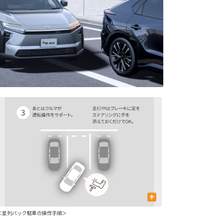
+
＜並列バック駐車の操作手順＞