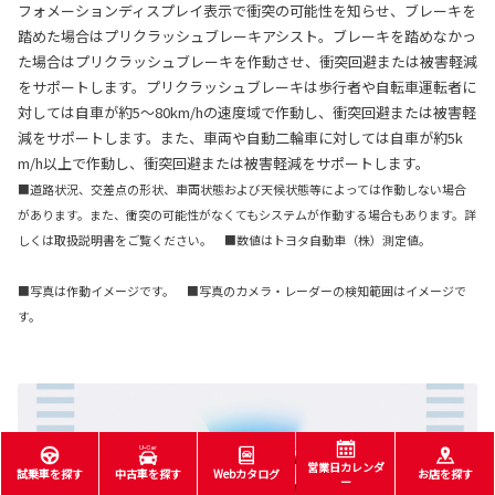
フォメーションディスプレイ表示で衝突の可能性を知らせ、ブレーキを
踏めた場合はプリクラッシュブレーキアシスト。ブレーキを踏めなかっ
た場合はプリクラッシュブレーキを作動させ、衝突回避または被害軽減
をサポートします。プリクラッシュブレーキは歩行者や自転車運転者に
対しては自車が約5〜80km/hの速度域で作動し、衝突回避または被害軽
減をサポートします。また、車両や自動二輪車に対しては自車が約5k
m/h以上で作動し、衝突回避または被害軽減をサポートします。
■道路状況、交差点の形状、車両状態および天候状態等によっては作動しない場合
があります。また、衝突の可能性がなくてもシステムが作動する場合もあります。詳
しくは取扱説明書をご覧ください。 ■数値はトヨタ自動車（株）測定値。
■写真は作動イメージです。 ■写真のカメラ・レーダーの検知範囲はイメージで
す。
営業日カレンダ
試乗車を探す
中古車を探す
Webカタログ
お店を探す
ー