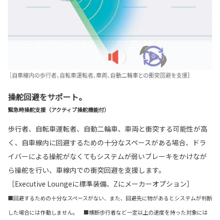
操舵回避をサポート。
緊急時操舵支援（アクティブ操舵機能付）
歩行者、自転車運転者、自動二輪車、車両と衝突する可能性が高
く、自車線内に回避するための十分なスペースがある場合、ドラ
イバーによる操舵がなくてもシステムが弱いブレーキをかけなが
ら操舵を行い、車線内での衝突回避を支援します。
［Executive Loungeに標準装備、Zにメーカーオプション］
■回避するための十分なスペースがない、また、回避先に物があるとシステムが判断
した場合には作動しません。 ■横断歩行者など一定以上の速度を持った対象には