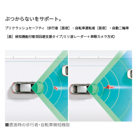
ぶつからないをサポート。
プリクラッシュセーフティ（歩行者［昼夜］・自転車運転者［昼夜］・自動二輪車
［昼］検知機能付衝突回避支援タイプ/ミリ波レーダー＋単眼カメラ方式）