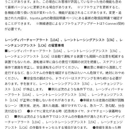
うことがあります。また、この場合にお客様が許諾していなかった他の機能も含め
て最新バージョンに更新される場合があります。 ※ソフトウェアを更新すると、
各機能の取り扱い方法が変わったり、機能が追加されることがあります。変更・追
加された内容は、toyota.jp内の取扱説明書ページにある最新の取扱説明書で確認す
ることができます。 ※無線通信によるソフトウェアアップデートはT-Connect契約
が必要です。
レーンディパーチャーアラート［LDA］、レーントレーシングアシスト［LTA］、レ
ーンチェンジアシスト［LCA］の留意事項
■レーンディパーチャーアラート［LDA］、レーントレーシングアシスト［LTA］、
レーンチェンジアシスト［LCA］は自動で運転する装置でも周囲への注意を軽減する
装置でもないため、運転者は常に自らの責任で周囲の状況を把握し、ステアリング
操作で進路を修正し、安全運転を心がけてください。 ■故意に車線から逸脱して
走行するなど、各システムの作動を確認する行為はたいへん危険です。絶対におやめ
ください。 ■安全性の観点から、ドライバーはステアリングを持ち続ける必要が
あります。手を放すと、レーントレーシングアシスト［LTA］、レーンチェンジアシ
スト［LCA］が停止します。 ■例えば次のような条件下では、レーンディパーチャ
ーアラート［LDA］、レーントレーシングアシスト［LTA］、レーンチェンジアシス
ト［LCA］が正常に作動しないおそれがあります。 ●車線または走路の認識が困難
なシーン（悪天候、逆光、濡れた路面、線がかすれている、急カーブ、急勾配、分合
流付近など） ●タイヤに変化がある時（応急用タイヤ、タイヤチェーン装着時な
ど） ■例えば次のような条件下ではシステムの作動条件が満たされずレーンディパ
ーチャーアラート［LDA］、レーントレーシングアシスト［LTA］、レーンチェンジ
アシスト［LCA］の作動をキャンセルする場合があります。 ●車線を見失った時