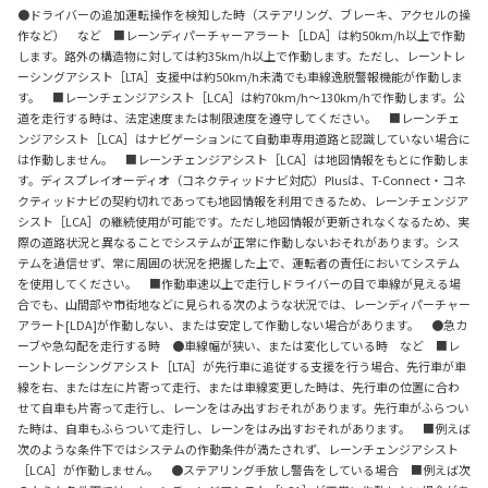
●ドライバーの追加運転操作を検知した時（ステアリング、ブレーキ、アクセルの操
作など） など ■レーンディパーチャーアラート［LDA］は約50km/h以上で作動
します。路外の構造物に対しては約35km/h以上で作動します。ただし、レーントレ
ーシングアシスト［LTA］支援中は約50km/h未満でも車線逸脱警報機能が作動しま
す。 ■レーンチェンジアシスト［LCA］は約70km/h～130km/hで作動します。公
道を走行する時は、法定速度または制限速度を遵守してください。 ■レーンチェ
ンジアシスト［LCA］はナビゲーションにて自動車専用道路と認識していない場合に
は作動しません。 ■レーンチェンジアシスト［LCA］は地図情報をもとに作動しま
す。ディスプレイオーディオ（コネクティッドナビ対応）Plusは、T-Connect・コネ
クティッドナビの契約切れであっても地図情報を利用できるため、レーンチェンジア
シスト［LCA］の継続使用が可能です。ただし地図情報が更新されなくなるため、実
際の道路状況と異なることでシステムが正常に作動しないおそれがあります。シス
テムを過信せず、常に周囲の状況を把握した上で、運転者の責任においてシステム
を使用してください。 ■作動車速以上で走行しドライバーの目で車線が見える場
合でも、山間部や市街地などに見られる次のような状況では、レーンディパーチャー
アラート[LDA]が作動しない、または安定して作動しない場合があります。 ●急カ
ーブや急勾配を走行する時 ●車線幅が狭い、または変化している時 など ■レ
ーントレーシングアシスト［LTA］が先行車に追従する支援を行う場合、先行車が車
線を右、または左に片寄って走行、または車線変更した時は、先行車の位置に合わ
せて自車も片寄って走行し、レーンをはみ出すおそれがあります。先行車がふらつい
た時は、自車もふらついて走行し、レーンをはみ出すおそれがあります。 ■例えば
次のような条件下ではシステムの作動条件が満たされず、レーンチェンジアシスト
［LCA］が作動しません。 ●ステアリング手放し警告をしている場合 ■例えば次