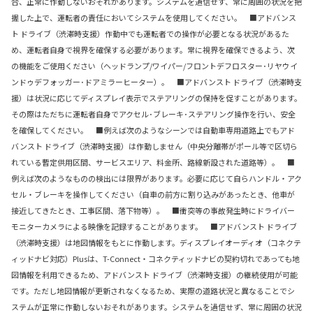
合、正常に作動しないおそれがあります。システムを過信せず、常に周囲の状況を把
握した上で、運転者の責任においてシステムを使用してください。 ■アドバンス
ト ドライブ（渋滞時支援）作動中でも運転者での操作が必要となる状況があるた
め、運転者自身で視界を確保する必要があります。常に視界を確保できるよう、次
の機能をご使用ください（ヘッドランプ/ワイパー/フロントデフロスター･リヤウイ
ンドゥデフォッガー･ドアミラーヒーター）。 ■アドバンスト ドライブ（渋滞時支
援）は状況に応じてディスプレイ表示でステアリングの保持を促すことがあります。
その際はただちに運転者自身でアクセル･ブレーキ･ステアリング操作を行い、安全
を確保してください。 ■例えば次のようなシーンでは自動車専用道路上でもアド
バンスト ドライブ（渋滞時支援）は作動しません（中央分離帯がポール等で区切ら
れている暫定供用区間、サービスエリア、料金所、路線新設された道路等）。 ■
例えば次のようなものの検出には限界があります。必要に応じて自らハンドル・アク
セル・ブレーキを操作してください（自車の前方に割り込みがあったとき、他車が
接近してきたとき、工事区間、落下物等）。 ■衝突等の事故発生時にドライバー
モニターカメラによる映像を記録することがあります。 ■アドバンスト ドライブ
（渋滞時支援）は地図情報をもとに作動します。ディスプレイオーディオ（コネクテ
ィッドナビ対応）Plusは、T-Connect・コネクティッドナビの契約切れであっても地
図情報を利用できるため、アドバンスト ドライブ（渋滞時支援）の継続使用が可能
です。ただし地図情報が更新されなくなるため、実際の道路状況と異なることでシ
ステムが正常に作動しないおそれがあります。システムを過信せず、常に周囲の状況