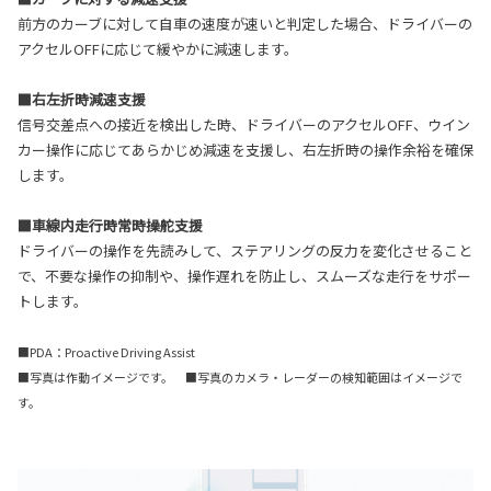
前方のカーブに対して自車の速度が速いと判定した場合、ドライバーの
アクセルOFFに応じて緩やかに減速します。
■右左折時減速支援
信号交差点への接近を検出した時、ドライバーのアクセルOFF、ウイン
カー操作に応じてあらかじめ減速を支援し、右左折時の操作余裕を確保
します。
■車線内走行時常時操舵支援
ドライバーの操作を先読みして、ステアリングの反力を変化させること
で、不要な操作の抑制や、操作遅れを防止し、スムーズな走行をサポー
トします。
■PDA：Proactive Driving Assist
■写真は作動イメージです。 ■写真のカメラ・レーダーの検知範囲はイメージで
す。