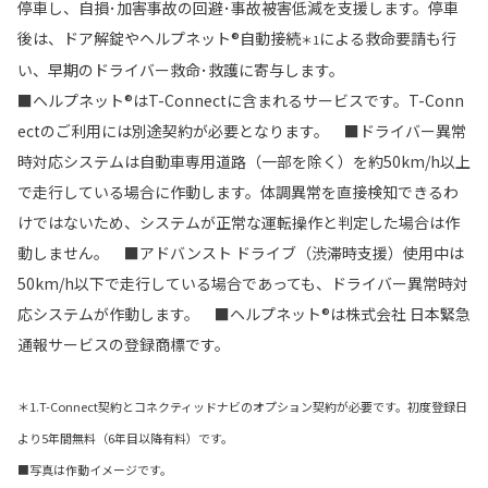
停車し、自損･加害事故の回避･事故被害低減を支援します。停車
後は、ドア解錠やヘルプネット®自動接続
による救命要請も行
＊1
い、早期のドライバー救命･救護に寄与します。
■ヘルプネット®はT-Connectに含まれるサービスです。T-Conn
ectのご利用には別途契約が必要となります。 ■ドライバー異常
時対応システムは自動車専用道路（一部を除く）を約50km/h以上
で走行している場合に作動します。体調異常を直接検知できるわ
けではないため、システムが正常な運転操作と判定した場合は作
動しません。 ■アドバンスト ドライブ（渋滞時支援）使用中は
50km/h以下で走行している場合であっても、ドライバー異常時対
応システムが作動します。 ■ヘルプネット®は株式会社 日本緊急
通報サービスの登録商標です。
＊1.T-Connect契約とコネクティッドナビのオプション契約が必要です。初度登録日
より5年間無料（6年目以降有料）です。
■写真は作動イメージです。