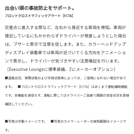
出会い頭の事故防止をサポート。
フロントクロストラフィックアラート［FCTA］
交差点に進入する際など、左右から接近する車両を検知。車両が
接近しているにもかかわらずドライバーが発進しようとした場合
は、ブザーと表示で注意を促します。また、カラーヘッドアップ
ディスプレイ装着車では車両が近づいてくる方向をアニメーショ
ンで表示し、ドライバーが気づきやすい注意喚起を行います。
［Executive Loungeに標準装備、Zにメーカーオプション］
■道路状況、車両状態および天候状態等によっては、ご使用になれない場合があり
ます。 ■フロントクロストラフィックアラート［FCTA］はあくまで運転補助機能
です。本機能を過信せず、運転に際してはドライバーご自身で周囲の安全状況を直接
確認してください。
■写真は作動イメージです。 ■写真のカメラ・レーダーの検知範囲はイメージで
す。