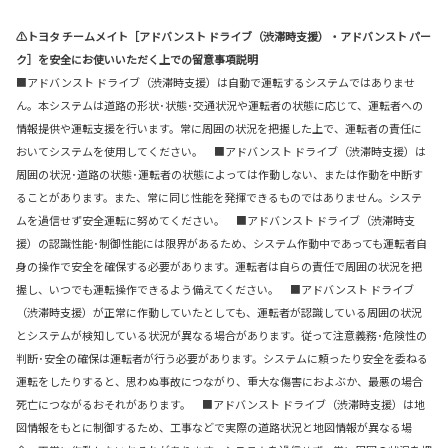
⚠トヨタ チームメイト［アドバンスト ドライブ（渋滞時支援）・アドバンスト パー
ク］を安全にお使いいただく上での留意事項説明
■アドバンスト ドライブ（渋滞時支援）は自動で運転するシステムではありませ
ん。本システムは道路の形状･状態･交通状況や運転者の状態に応じて、運転者への
情報提供や運転支援を行います。常に周囲の状況を把握した上で、運転者の責任に
おいてシステムを使用してください。 ■アドバンスト ドライブ（渋滞時支援）は
周囲の状況･道路の状態･運転者の状態によっては作動しない、または作動を中断す
ることがあります。また、常に同じ性能を発揮できるものではありません。システ
ムを過信せず安全運転に努めてください。 ■アドバンスト ドライブ（渋滞時支
援）の認識性能･制御性能には限界があるため、システム作動中であっても運転者自
身の操作で安全を確保する必要があります。運転者は自らの責任で周囲の状況を把
握し、いつでも運転操作できるよう備えてください。 ■アドバンスト ドライブ
（渋滞時支援）が正常に作動していたとしても、運転者が認識している周囲の状況
とシステムが検知している状況が異なる場合があります。従って注意義務･危険性の
判断･安全の確保は運転者が行う必要があります。システムに頼ったり安全を委ねる
運転をしたりすると、思わぬ事故につながり、重大な傷害におよぶか、最悪の場合
死亡につながるおそれがあります。 ■アドバンスト ドライブ（渋滞時支援）は地
図情報をもとに制御するため、工事などで実際の道路状況と地図情報が異なる場