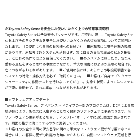
⚠Toyota Safety Senseを安全にお使いいただく上での留意事項説明
Toyota Safety Senseは予防安全パッケージです。ご契約に際し、Toyota Safety Sen
seおよびその各システムを安全にお使いいただくための留意事項についてご説明い
たします。（ご使用になる際のお客様へのお願い） ■運転者には安全運転の義務
があります。運転者は各システムを過信せず、常に自らの責任で周囲の状況を把握
し、ご自身の操作で安全を確保してください。 ■各システムに頼ったり、安全を
委ねる運転をすると思わぬ事故につながり、重大な傷害におよぶか最悪の場合は死
亡につながるおそれがあります。 ■ご使用の前には、あらかじめ取扱説明書で各
システムの特徴・操作方法を必ずご確認ください。 ■お客様ご自身でプリクラッ
シュセーフティの作動テストを行わないでください。対象や状況によってはシステム
が正常に作動せず、思わぬ事故につながるおそれがあります。
■ソフトウェアアップデート
Toyota Safety Sense、アドバンスト ドライブの一部のプログラムは、DCMによる無
線通信により、販売店に入庫することなく最新のソフトウェアに更新できます。※
ソフトウェアの更新がある場合、ディスプレイオーディオに通知画面が表示されま
す。画面の指示に従ってすみやかに更新してください。
※お客様の安全や車両の保安基準に関わる重大なソフトウェア更新が必要になった
場合には、お客様の更新の許諾の有無にかかわらず、自動でソフトウェア更新を行