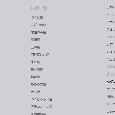
店舗一覧
カロ
ヤリ
つくば店
ミニ
みどりの店
アル
学園の森店
シエ
石岡店
ノア
土浦店
ハイ
阿見荒川沖店
ヴェ
牛久店
ヴォ
竜ケ崎店
グラ
稲敷店
セダ
ゆめみ野店
プリ
守谷店
MIRAI
つくばみらい店
クラ
下妻たかさい店
カロ
筑西横塚店