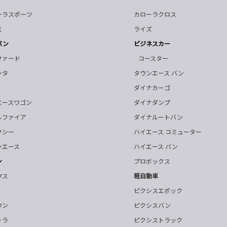
ーラスポーツ
カローラクロス
ス
ライズ
バン
ビジネスカー
ファード
コースター
ンタ
タウンエース バン
ダイナカーゴ
エースワゴン
ダイナダンプ
ルファイア
ダイナルートバン
クシー
ハイエース コミューター
ンエース
ハイエース バン
ン
プロボックス
ウス
軽自動車
ピクシスエポック
ウン
ピクシスバン
ーラ
ピクシストラック