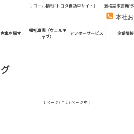
リコール情報(トヨタ自動車サイト)
適格請求書発行
本社お
本社代
福祉車両（ウェルキ
中古車を探す
アフターサービス
企業情報
ャブ）
ログ
1ページ(全28ページ中)