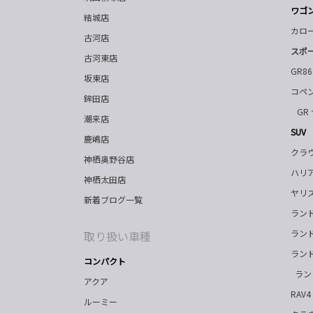
ワゴ
結城店
カロ
古河店
スポ
古河東店
GR86
坂東店
コペン
鉾田店
GR
潮来店
SUV
鹿嶋店
クラ
神栖奥野谷店
ハリ
神栖太田店
ヤリ
新着ブログ一覧
ランド
ランド
取り扱い車種
ランド
コンパクト
ラン
アクア
RAV4
ルーミー