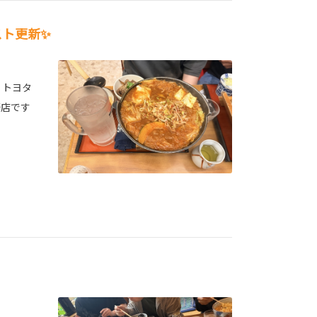
スト更新✨
 トヨタ
野店です