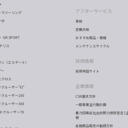
ン
アフターサービス
ーラツーリング
ーツ
車検
定期点検
 GR SPORT
おすすめ商品・情報
 ヤリス
メンテナンスサイクル
採用情報
ウン（エステート）
アー
採用特設サイト
スクロス
企業情報
クルーザー"FJ"
クルーザー250
CSR基本方針
クルーザー300
一般事業主行動計画
ドクルーザー70
暴力団等反社会的勢力排除宣言 | 
報
金融商品販売の勧誘方針