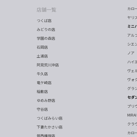
店舗一覧
カロ
ヤリ
つくば店
ミニ
みどりの店
アル
学園の森店
シエ
石岡店
ノア
土浦店
ハイ
阿見荒川沖店
ヴェ
牛久店
ヴォ
竜ケ崎店
グラ
稲敷店
セダ
ゆめみ野店
プリ
守谷店
MIRAI
つくばみらい店
クラ
下妻たかさい店
カロ
筑西横塚店