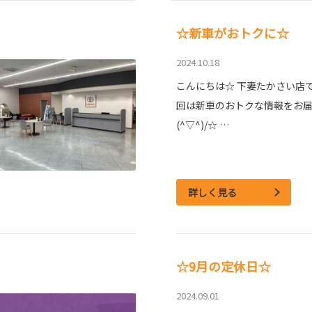
☆新車がおトクに☆
2024.10.18
こんにちは☆ 下妻たかさい店で
回は新車のおトクな情報をお
(^▽^)/☆ …
詳しく見る
☆9月の定休日☆
2024.09.01