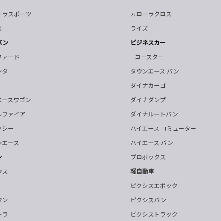
ーラスポーツ
カローラクロス
ス
ライズ
バン
ビジネスカー
ファード
コースター
ンタ
タウンエース バン
ダイナカーゴ
エースワゴン
ダイナダンプ
ルファイア
ダイナルートバン
クシー
ハイエース コミューター
ンエース
ハイエース バン
ン
プロボックス
ウス
軽自動車
ピクシスエポック
ウン
ピクシスバン
ーラ
ピクシストラック