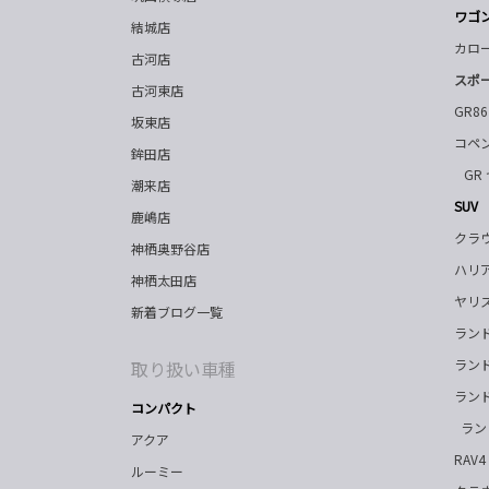
ワゴ
結城店
カロ
古河店
スポ
古河東店
GR86
坂東店
コペン
鉾田店
GR
潮来店
SUV
鹿嶋店
クラ
神栖奥野谷店
ハリ
神栖太田店
ヤリ
新着ブログ一覧
ランド
ランド
取り扱い車種
ランド
コンパクト
ラン
アクア
RAV4
ルーミー