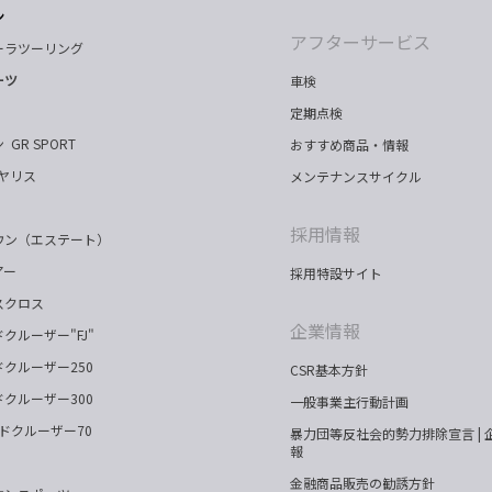
ン
アフターサービス
ーラツーリング
ーツ
車検
定期点検
 GR SPORT
おすすめ商品・情報
 ヤリス
メンテナンスサイクル
採用情報
ウン（エステート）
アー
採用特設サイト
スクロス
企業情報
クルーザー"FJ"
クルーザー250
CSR基本方針
クルーザー300
一般事業主行動計画
ドクルーザー70
暴力団等反社会的勢力排除宣言 | 
報
金融商品販売の勧誘方針