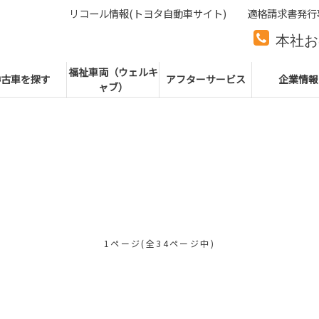
リコール情報(トヨタ自動車サイト)
適格請求書発行
本社お
本社代
福祉車両（ウェルキ
中古車を探す
アフターサービス
企業情報
ャブ）
1ページ(全34ページ中)