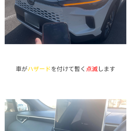
車が
ハザード
を付けて暫く
点滅
します