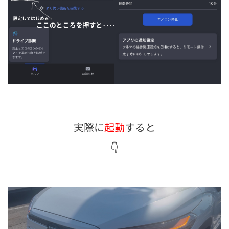
実際に
起動
すると
👇